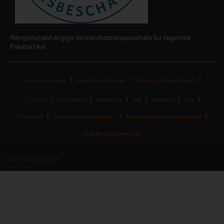
Mengenunabhängige Versandkostenpauschale für lagernde
Paketartikel
Cookie-Einstellungen
Energy Boost Challenge
Lieferung und Versandkosten
Kontakt
Widerrufsrecht
Datenschutz
AGB
Impressum
Jobs
I'm Sportastic
Wie lebt es sich bei Sportastic?
Was bedeutet Arbeiten für Sportastic?
Finde deinen passenden Job
© SPORTASTIC 2026