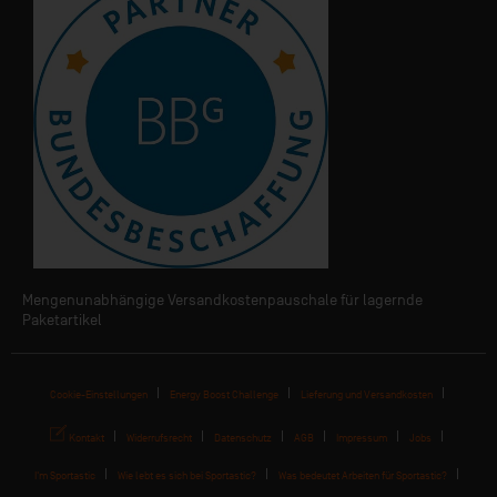
Mengenunabhängige Versandkostenpauschale für lagernde
Paketartikel
Cookie-Einstellungen
Energy Boost Challenge
Lieferung und Versandkosten
Kontakt
Widerrufsrecht
Datenschutz
AGB
Impressum
Jobs
I'm Sportastic
Wie lebt es sich bei Sportastic?
Was bedeutet Arbeiten für Sportastic?