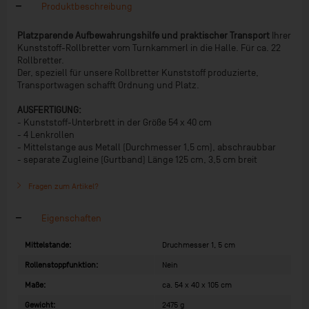
Produktbeschreibung
Platzparende Aufbewahrungshilfe und praktischer Transport
Ihrer
Kunststoff-Rollbretter vom Turnkammerl in die Halle. Für ca. 22
Rollbretter.
Der, speziell für unsere Rollbretter Kunststoff produzierte,
Transportwagen schafft Ordnung und Platz.
AUSFERTIGUNG:
- Kunststoff-Unterbrett in der Größe 54 x 40 cm
- 4 Lenkrollen
- Mittelstange aus Metall (Durchmesser 1,5 cm), abschraubbar
- separate Zugleine (Gurtband) Länge 125 cm, 3,5 cm breit
Fragen zum Artikel?
Eigenschaften
Mittelstande:
Druchmesser 1, 5 cm
Rollenstoppfunktion:
Nein
Maße:
ca. 54 x 40 x 105 cm
Gewicht:
2475 g