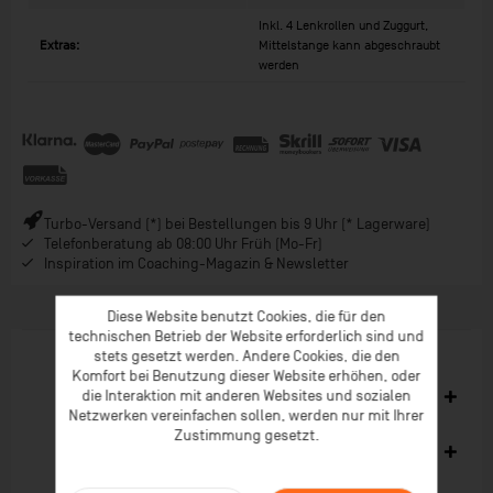
Inkl. 4 Lenkrollen und Zuggurt,
Extras:
Mittelstange kann abgeschraubt
werden
Turbo-Versand (*) bei Bestellungen bis 9 Uhr (* Lagerware)
Telefonberatung ab 08:00 Uhr Früh (Mo-Fr)
Inspiration im Coaching-Magazin & Newsletter
Diese Website benutzt Cookies, die für den
technischen Betrieb der Website erforderlich sind und
stets gesetzt werden. Andere Cookies, die den
Komfort bei Benutzung dieser Website erhöhen, oder
Ähnliche Artikel
die Interaktion mit anderen Websites und sozialen
Netzwerken vereinfachen sollen, werden nur mit Ihrer
Zustimmung gesetzt.
Kunden kauften auch