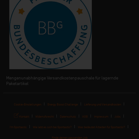
Mengenunabhängige Versandkostenpauschale für lagernde
Paketartikel
Cookie-Einstellungen
Energy Boost Challenge
Lieferung und Versandkosten
Kontakt
Widerrufsrecht
Datenschutz
AGB
Impressum
Jobs
I'm Sportastic
Wie lebt es sich bei Sportastic?
Was bedeutet Arbeiten für Sportastic?
Finde deinen passenden Job