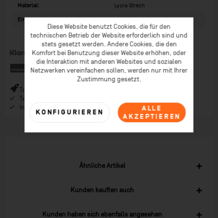
Material:
Lycra Strech
Einsatzbereich:
Indoor
Diese Website benutzt Cookies, die für den
technischen Betrieb der Website erforderlich sind und
stets gesetzt werden. Andere Cookies, die den
Komfort bei Benutzung dieser Website erhöhen, oder
die Interaktion mit anderen Websites und sozialen
Netzwerken vereinfachen sollen, werden nur mit Ihrer
Zustimmung gesetzt.
Turbo-Versand (*) bei Bestellungen bis 9 Uhr (* Lagerware)
Telefonberatung ab 08:00 Uhr Früh (Mo-Fr)
Inspiration im Coaching-Magazin & Newsletter
ALLE
KONFIGURIEREN
AKZEPTIEREN
Ähnliche Artikel
Kunden kauften auch
Kunden haben sich ebenfalls angesehen