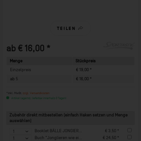
TEILEN
ab € 16,00 *
Menge
Stückpreis
Einzelpreis
€ 19,00 *
ab
5
€ 16,00 *
*inkl. MwSt.
zzgl. Versandkosten
Artikel lagernd, lieferbar innerhalb 3 Tagen!
Zubehör direkt mitbestellen (einfach Haken setzen und Menge
auswählen)
Booklet BÄLLE JONGIEREN
€ 3,50 *
Buch "Jonglieren wie ein Profi"
€ 24,50 *