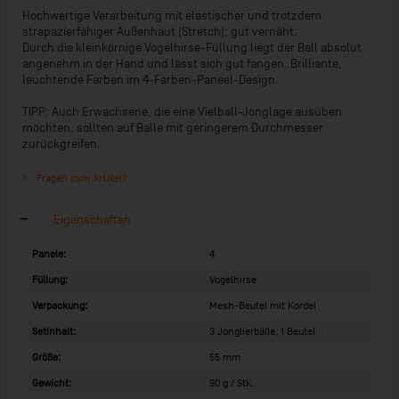
Hochwertige Verarbeitung mit elastischer und trotzdem
strapazierfähiger Außenhaut (Stretch); gut vernäht.
Durch die kleinkörnige Vogelhirse-Füllung liegt der Ball absolut
angenehm in der Hand und lässt sich gut fangen. Brilliante,
leuchtende Farben im 4-Farben-Paneel-Design.
TIPP: Auch Erwachsene, die eine Vielball-Jonglage ausüben
möchten, sollten auf Bälle mit geringerem Durchmesser
zurückgreifen.
Fragen zum Artikel?
Eigenschaften
Panele:
4
Füllung:
Vogelhirse
Verpackung:
Mesh-Beutel mit Kordel
Setinhalt:
3 Jonglierbälle, 1 Beutel
Größe:
55 mm
Gewicht:
90 g / Stk.