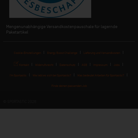
Mengenunabhängige Versandkostenpauschale für lagernde
Paketartikel
Cookie-Einstellungen
Energy Boost Challenge
Lieferung und Versandkosten
Kontakt
Widerrufsrecht
Datenschutz
AGB
Impressum
Jobs
I'm Sportastic
Wie lebt es sich bei Sportastic?
Was bedeutet Arbeiten für Sportastic?
Finde deinen passenden Job
© SPORTASTIC 2026