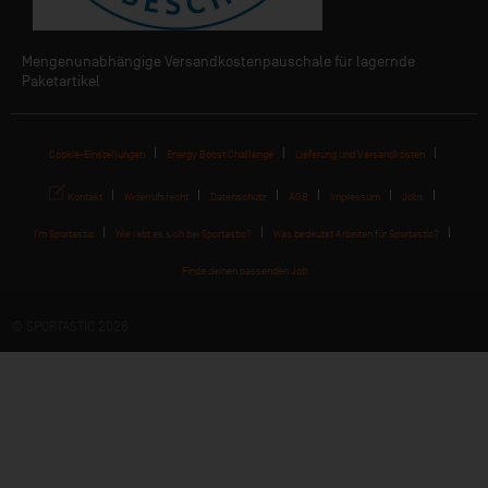
Mengenunabhängige Versandkostenpauschale für lagernde
Paketartikel
Cookie-Einstellungen
Energy Boost Challenge
Lieferung und Versandkosten
Kontakt
Widerrufsrecht
Datenschutz
AGB
Impressum
Jobs
I'm Sportastic
Wie lebt es sich bei Sportastic?
Was bedeutet Arbeiten für Sportastic?
Finde deinen passenden Job
© SPORTASTIC 2026