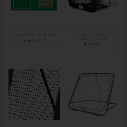
Mappe TAKTIK HANDBALL
Rebounder Multisport
Kickback 84 x 84
€ 8,50 *
€ 16,00 *
€ 129,00 *
ZUM PRODUKT
ZUM PRODUKT