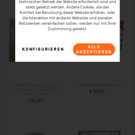
technischen Betrieb der Website erforderlich sind und
stets gesetzt werden. Andere Cookies, die den
Komfort bei Benutzung dieser Website erhöhen, oder
die Interaktion mit anderen Websites und sozialen
Netzwerken vereinfachen sollen, werden nur mit Ihrer
Zustimmung gesetzt.
ALLE
KONFIGURIEREN
AKZEPTIEREN
Torwandplane QUICK EASY
TORABHÄNGUNG für Mini-Tor
für Tore 3 x 2 m, 4 Löcher,
€ 139,00 *
Ösen & Gummi
ZUM PRODUKT
€ 95,00 *
ZUM PRODUKT