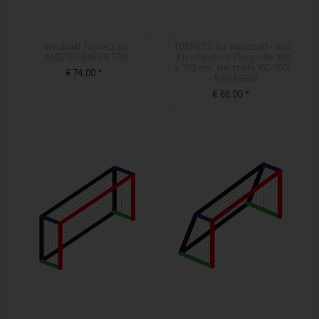
Handball Tornetz für
TORNETZ für Handball- und
AUSZIEHBARES TOR
Kleinfeldtore (Torgröße 300
x 160 cm, Netztiefe 100/100)
€ 74,00 *
- EINFÄRBIG
ZUM PRODUKT
€ 66,00 *
ZUM PRODUKT