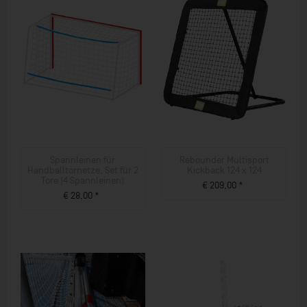
Spannleinen für
Rebounder Multisport
Handballtornetze, Set für 2
Kickback 124 x 124
Tore (4 Spannleinen)
€ 209,00 *
€ 28,00 *
ZUM PRODUKT
ZUM PRODUKT