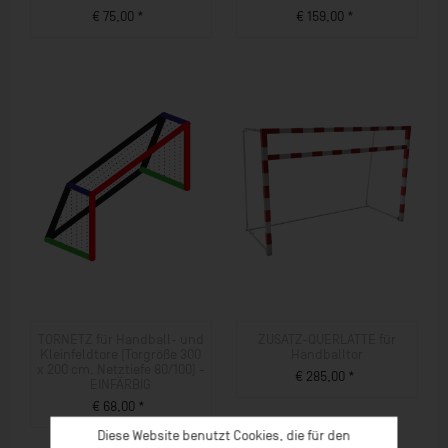
€ 75,00 *
€ 159,00 *
ZUM PRODUKT
ZUM PRODUKT
TORNETZ für Handball- und
ZUSATZ-QUERLATTE für
Kleinfeldtore (Torgröße 300
Handballtor
x 200 cm, Netztiefe 80/100) -
€ 285,00 *
EINFÄRBIG
ZUM PRODUKT
€ 68,00 *
ZUM PRODUKT
Diese Website benutzt Cookies, die für den