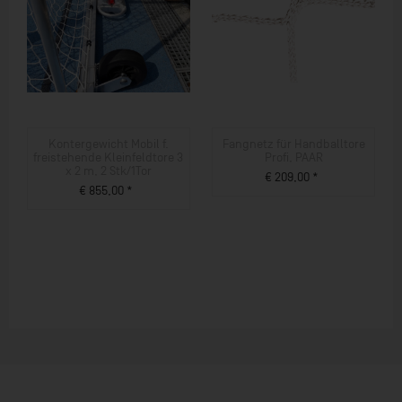
Kontergewicht Mobil f.
Fangnetz für Handballtore
freistehende Kleinfeldtore 3
Profi, PAAR
x 2 m, 2 Stk/1Tor
€ 209,00 *
€ 855,00 *
ZUM PRODUKT
ZUM PRODUKT