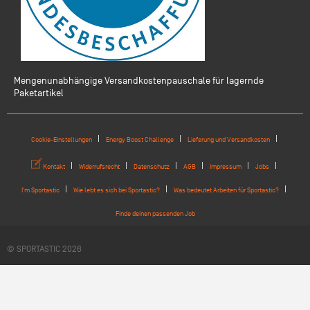
Mengenunabhängige Versandkostenpauschale für lagernde
Paketartikel
Cookie-Einstellungen
Energy Boost Challenge
Lieferung und Versandkosten
Kontakt
Widerrufsrecht
Datenschutz
AGB
Impressum
Jobs
I'm Sportastic
Wie lebt es sich bei Sportastic?
Was bedeutet Arbeiten für Sportastic?
Finde deinen passenden Job
© SPORTASTIC 2026