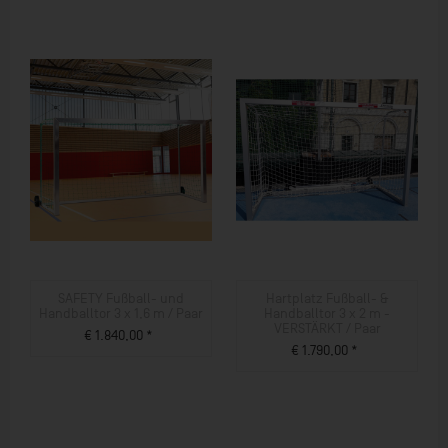
SAFETY Fußball- und
Hartplatz Fußball- &
Handballtor 3 x 1,6 m / Paar
Handballtor 3 x 2 m -
VERSTÄRKT / Paar
€ 1.840,00 *
€ 1.790,00 *
ZUM PRODUKT
ZUM PRODUKT