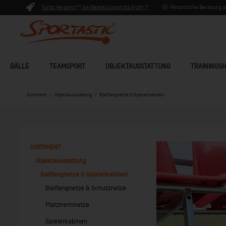
Turbo Versand (*) bei Bestellungen bis 9 Uhr (*
Persönliche Beratung ab
Lagerware)
BÄLLE
TEAMSPORT
OBJEKTAUSSTATTUNG
TRAININGSH
Sortiment
Objektausstattung
Ballfangnetze & Spielerkabinen
SORTIMENT
Objektausstattung
Ballfangnetze & Spielerkabinen
Ballfangnetze & Schutznetze
Platztrennnetze
Spielerkabinen