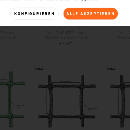
KONFIGURIEREN
ALLE AKZEPTIEREN
 5 mm /
BALLFANGNETZ 4 mm /
BALLF
00 - Grün
Maschenweite 100 - Grün
Masche
*
€ 6,50 *
UKT
ZUM PRODUKT