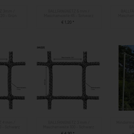
Z 3mm /
BALLFANGNETZ 5 mm /
BALLFA
20 - Grün
Maschenweite 45 - Schwarz
Maschen
*
€ 1,20 *
UKT
ZUM PRODUKT
 4 mm /
BALLFANGNETZ 3 mm /
Minderme
0 - Schwarz
Maschenweite 100 - Schwarz
BA
*
€ 4,90 *
a