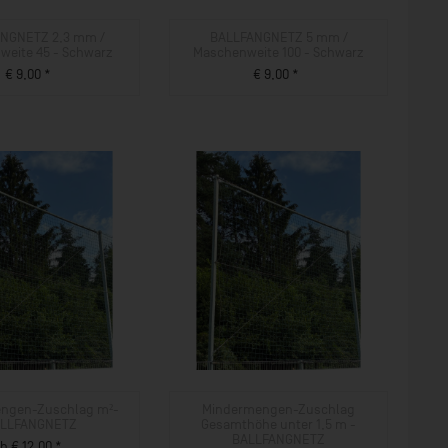
NGNETZ 2,3 mm /
BALLFANGNETZ 5 mm /
weite 45 - Schwarz
Maschenweite 100 - Schwarz
€ 9,00 *
€ 9,00 *
ZUM PRODUKT
ZUM PRODUKT
ngen-Zuschlag m²-
Mindermengen-Zuschlag
LLFANGNETZ
Gesamthöhe unter 1,5 m -
BALLFANGNETZ
b € 12,00 *