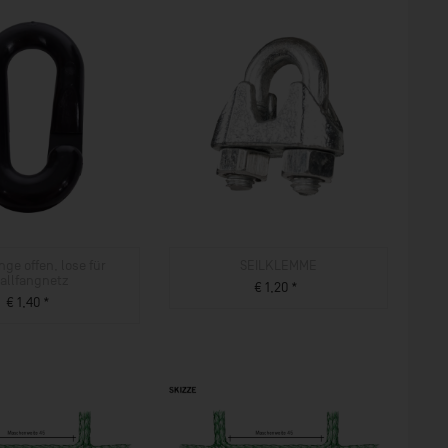
nge offen, lose für
SEILKLEMME
allfangnetz
€ 1,20 *
€ 1,40 *
ZUM PRODUKT
ZUM PRODUKT