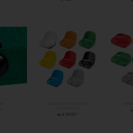
UKT
ZUM PRODUKT
ip
Stadionsitz Tribüne mit
Stad
Rückenlehne
*
a
ab € 34,00 *
UKT
ZUM PRODUKT