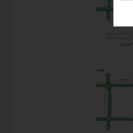
BALLFANGNETZ
Maschenweite 1
€ 9,00 
ZUM PROD