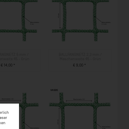
ANGNETZ 5 mm /
BALLFANGNETZ 2,3 mm /
nweite 45 - Grün
Maschenweite 45 - Grün
€ 14,00 *
€ 9,00 *
ZUM PRODUKT
ZUM PRODUKT
erlich
ieser
rken