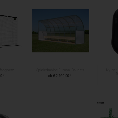
fangnetz
Spielerkabine Europa, Bausatz
Nylonri
B
0 *
ab € 2.990,00 *
UKT
ZUM PRODUKT