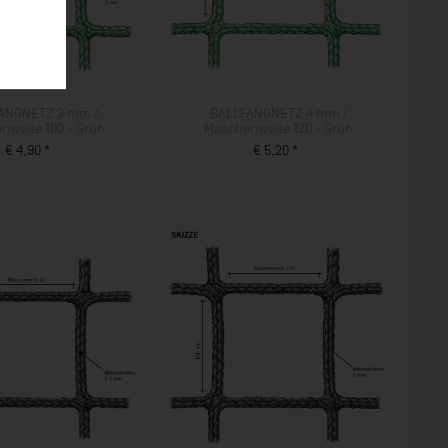
ANGNETZ 3 mm /
BALLFANGNETZ 4 mm /
nweite 100 - Grün
Maschenweite 120 - Grün
€ 4,90 *
€ 5,20 *
ZUM PRODUKT
ZUM PRODUKT