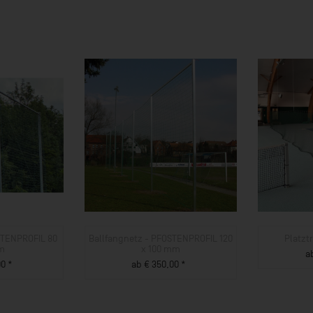
STENPROFIL 80
Ballfangnetz - PFOSTENPROFIL 120
Platzt
m
x 100 mm
a
0 *
ab € 350,00 *
UKT
ZUM PRODUKT