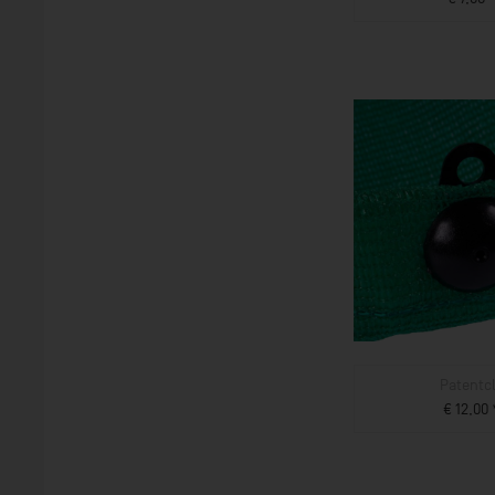
ZUM PROD
Patentcl
€ 12,00 
ZUM PROD