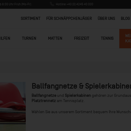
 8:00 Uhr Früh (Mo-Fr)
Hotline +43 (0) 4245 40 000
SORTIMENT
FÜR SCHNÄPPCHENJÄGER
ÜBER UNS
BLOG
WE
ILFEN
TURNEN
MATTEN
FREIZEIT
TENNIS
KA
Ballfangnetze & Spielerkabine
Ballfangnetze
und
Spielerkabinen
gehören zur Grundauss
Platztrennetz
am Tennisplatz.
Wählen Sie aus unserem Sortiment bequem Ihre Wunsch