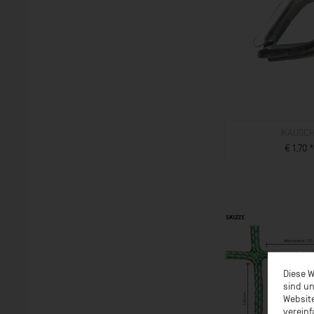
KAUSC
€ 1,70 *
ZUM PROD
Diese W
sind un
Website
vereinf