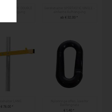
er SPORTASTIC DOUBLE
Gerätehalter SPORTASTIC SINGLE -
pelte Aufhängung
einfache Aufhängung
b € 36,00 *
ab € 32,00 *
ZUM PRODUKT
ZUM PRODUKT
ätehalter LANG
Nylonringe offen, lose für
Ballfangnetz
€ 78,00 *
€ 1,40 *
ZUM PRODUKT