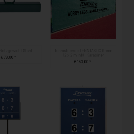
Netzgewicht Stahl
Tennisblende TENNTASTIC Green
12 x 2 m inkl. Karabiner
€ 79,00 *
€ 150,00 *
ZUM PRODUKT
ZUM PRODUKT