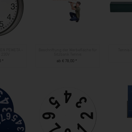
EN PEWETA -
Beschriftung der Werbefläche für
Tennis-
b 230V
Sitzbank Tennis
0 *
ab € 78,00 *
UKT
ZUM PRODUKT