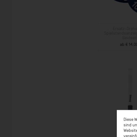
Ersatz-Dreh
Spielstandsanze
Beidseit
ab € 14,0
ZUM PROD
Diese W
sind un
Website
vereinf