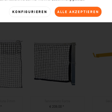
ick & Easy,
Netzaufrollbügel Small, 58 x 68
Gerätehalt
KONFIGURIEREN
ALLE AKZEPTIEREN
alle
cm
- dop
0 *
€ 34,00 *
a
UKT
ZUM PRODUKT
olute 3 mm
Tennisnetz Fortis
Ger
 *
€ 209,00 *
UKT
ZUM PRODUKT