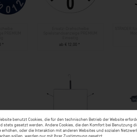
scheibe
Ersatz-Drehscheibe
STÄNDER für
ige PREMIUM
Spielstandsanzeige PREMIUM
Mod
ig
Einseitig
0 *
ab € 12,00 *
UKT
ZUM PRODUKT
ebsite benutzt Cookies, die für den technischen Betrieb der Website erford
d stets gesetzt werden. Andere Cookies, die den Komfort bei Benutzung d
 erhöhen, oder die Interaktion mit anderen Websites und sozialen Netzwe
achen sollen, werden nur mit Ihrer Zustimmung gesetzt.