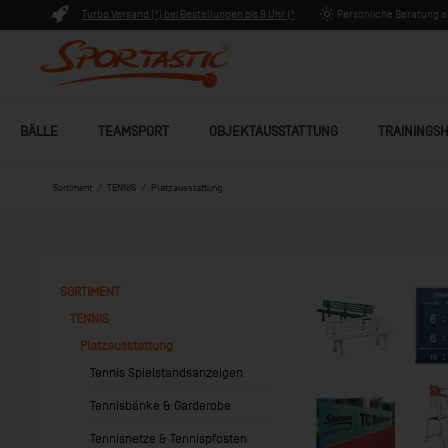
Turbo Versand (*) bei Bestellungen bis 9 Uhr (*
Persönliche Beratung ab
Lagerware)
BÄLLE
TEAMSPORT
OBJEKTAUSSTATTUNG
TRAININGSH
Sortiment
TENNIS
Platzausstattung
SORTIMENT
TENNIS
Platzausstattung
Tennis Spielstandsanzeigen
Tennisbänke & Garderobe
Tennisnetze & Tennispfosten