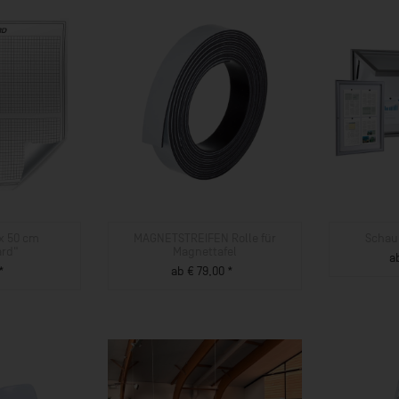
 x 50 cm
MAGNETSTREIFEN Rolle für
Schau
ard"
Magnettafel
a
*
ab € 79,00 *
UKT
ZUM PRODUKT