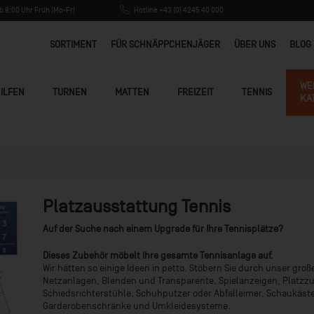
 8:00 Uhr Früh (Mo-Fr)
Hotline +43 (0) 4245 40 000
SORTIMENT
FÜR SCHNÄPPCHENJÄGER
ÜBER UNS
BLOG
WE
ILFEN
TURNEN
MATTEN
FREIZEIT
TENNIS
KA
Platzausstattung Tennis
Auf der Suche nach einem Upgrade für Ihre Tennisplätze?
Dieses Zubehör möbelt Ihre gesamte Tennisanlage auf.
Wir hätten so einige Ideen in petto. Stöbern Sie durch unser gro
Netzanlagen, Blenden und Transparente, Spielanzeigen, Platzzu
Schiedsrichterstühle, Schuhputzer oder Abfalleimer, Schaukäste
Garderobenschränke und Umkleidesysteme.