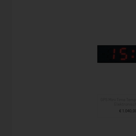
GPS Mini Time Temp
Elektronisc
€ 1.040,0
ZUM PROD