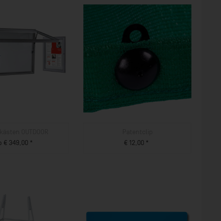
kästen OUTDOOR
Patentclip
b € 349,00 *
€ 12,00 *
ZUM PRODUKT
ZUM PRODUKT