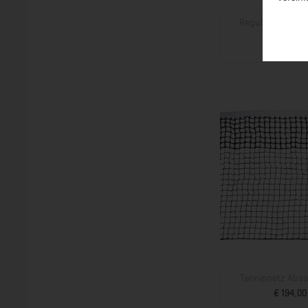
Regulierband Qu
Klemmschn
ab € 16,0
ZUM PROD
Tennisnetz Abs
€ 194,00
ZUM PROD