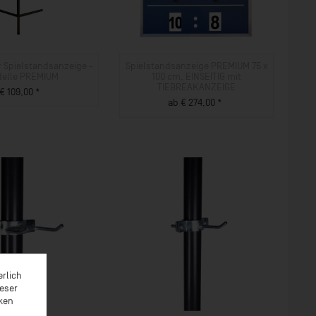
 Spielstandsanzeige -
Spielstandsanzeige PREMIUM 75 x
elle PREMIUM
100 cm, EINSEITIG mit
TIEBREAKANZEIGE
€ 109,00 *
ab € 274,00 *
ZUM PRODUKT
ZUM PRODUKT
erlich
ieser
rken