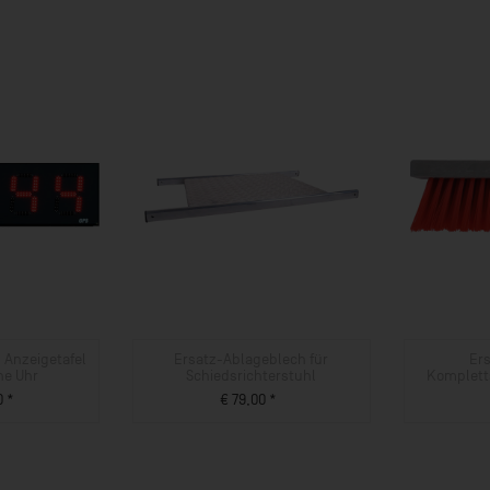
 Anzeigetafel
Ersatz-Ablageblech für
Ers
he Uhr
Schiedsrichterstuhl
Komplett
0 *
€ 79,00 *
UKT
ZUM PRODUKT