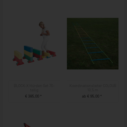
BLOCK-X Hürden Set 70-
Koordinationsleiter COLOUR
teilig
10,5 m
€ 385,00 *
ab € 95,00 *
ZUM PRODUKT
ZUM PRODUKT