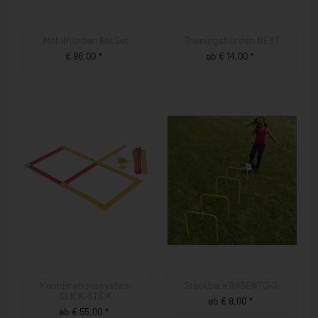
Mobilhürden 6er Set
Trainingshürden NEXT
€ 96,00 *
ab € 14,00 *
ZUM PRODUKT
ZUM PRODUKT
Koordinationssystem
Steckbare RASENTORE
CLICK-STICK
ab € 8,00 *
ab € 55,00 *
ZUM PRODUKT