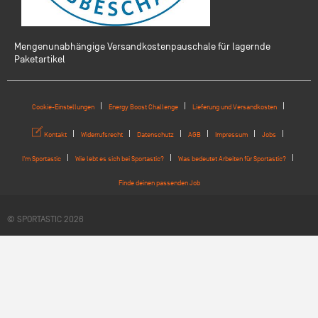
Mengenunabhängige Versandkostenpauschale für lagernde
Paketartikel
Cookie-Einstellungen
Energy Boost Challenge
Lieferung und Versandkosten
Kontakt
Widerrufsrecht
Datenschutz
AGB
Impressum
Jobs
I'm Sportastic
Wie lebt es sich bei Sportastic?
Was bedeutet Arbeiten für Sportastic?
Finde deinen passenden Job
© SPORTASTIC 2026