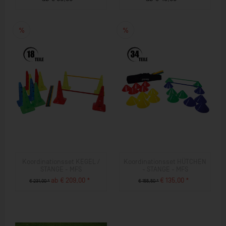
ZUM PRODUKT
ZUM PRODUKT
Koordinationsset KEGEL /
Koordinationsset HÜTCHEN
STANGE - MFS
- STANGE - MFS
ab € 209,00 *
€ 135,00 *
€ 231,00 *
€ 155,50 *
ZUM PRODUKT
ZUM PRODUKT