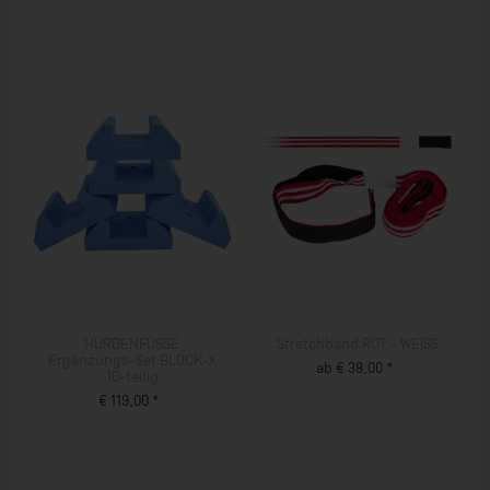
ZUM PRODUKT
HÜRDENFÜSSE
Stretchband ROT - WEISS
Ergänzungs-Set BLOCK-X
ab € 38,00 *
10-teilig
ZUM PRODUKT
€ 119,00 *
ZUM PRODUKT