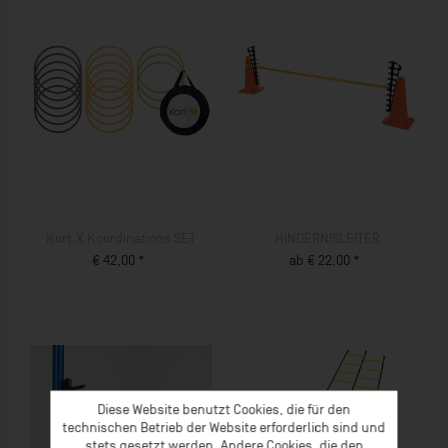
Kort.X Koordinations SET
HINDERNISLEITER
€ 42,00 *
ab € 22,00 *
ZUM PRODUKT
ZUM PRODUKT
Diese Website benutzt Cookies, die für den
technischen Betrieb der Website erforderlich sind und
stets gesetzt werden. Andere Cookies, die den