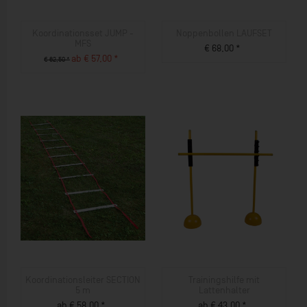
Koordinationsset JUMP -
Noppenbollen LAUFSET
MFS
€ 68,00 *
ab € 57,00 *
€ 62,50 *
ZUM PRODUKT
ZUM PRODUKT
Koordinationsleiter SECTION
Trainingshilfe mit
5 m
Lattenhalter
ab € 58,00 *
ab € 43,00 *