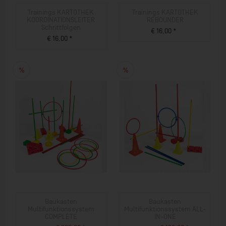
Trainings KARTOTHEK
Trainings KARTOTHEK
KOORDINATIONSLEITER
REBOUNDER
Schrittfolgen
€ 16,00 *
€ 16,00 *
ZUM PRODUKT
ZUM PRODUKT
Baukasten
Baukasten
Multifunktionssystem
Multifunktionssystem ALL-
COMPLETE
IN-ONE