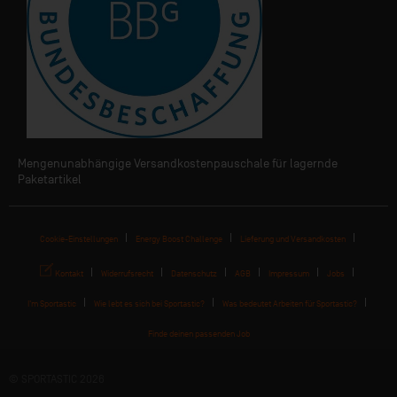
Mengenunabhängige Versandkostenpauschale für lagernde
Paketartikel
Cookie-Einstellungen
Energy Boost Challenge
Lieferung und Versandkosten
Kontakt
Widerrufsrecht
Datenschutz
AGB
Impressum
Jobs
I'm Sportastic
Wie lebt es sich bei Sportastic?
Was bedeutet Arbeiten für Sportastic?
Finde deinen passenden Job
© SPORTASTIC 2026