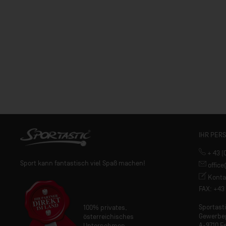
IHR PER
+ 43 (
Sport kann fantastisch viel Spaß machen!
offic
Konta
FAX: +43 
Sportas
100% privates,
Gewerbe
österreichisches
A-9710 Fe
Unternehmen