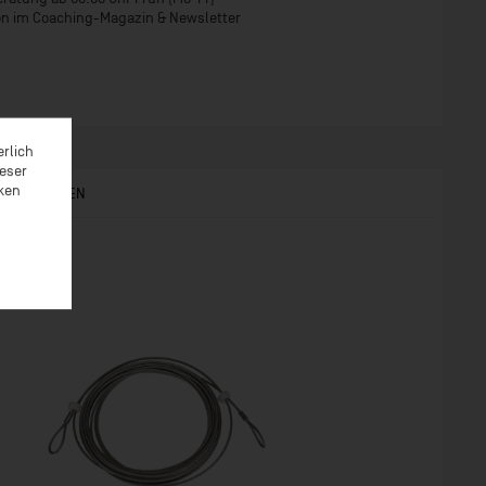
ion im Coaching-Magazin & Newsletter
erlich
ieser
rken
S ANGESEHEN