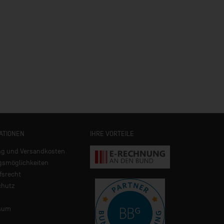
ATIONEN
IHRE VORTEILE
ng und Versandkosten
gsmöglichkeiten
fsrecht
chutz
sum