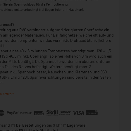
 Sie ein Spannschloss für die Feinjustierung.
schloss sollte unbedingt frei liegen (nicht in Maschen).
annseil?
elung aus PVC verhindert aufgrund der glatten Oberfläche ein
 anliegender Materialien. Für Ballfangnetze, welche oft auf- und
 werden, empfehlen wir das verzinkte Drahtseil blank (höhere
it).
ehör eines 40 x 6 m langen Trennnetzes benötigt man: 120 + 1,5
 (3 x 40,5 m inkl. Überlang), ab einer Höhe von 6 m wird auch ein
n der Mitte benötigt. Die Spannseile werden am oberen, unteren
en Teil des Netzes befestigt. Weiters benötigt man: 3
gsset inkl. Spannschlösser, Kauschen und Klemmen und 360
3 Stk / Lfm x 120). Spannvorrichtungen sind bereits in den Seilen
et.
 Artikel?
sand (*) bei Bestellungen bis 9 Uhr (* Lagerware)
eratung ab 08:00 Uhr Früh (Mo-Fr)