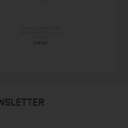
Ersatz-Spannseil Stahl
Vorgefertigt 13,5 m mit 2
Schaufen
€ 46,00 *
ZUM PRODUKT
EWSLETTER