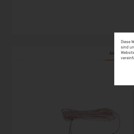
Diese W
sind un
Website
ÄHNLICHE AR
vereinf