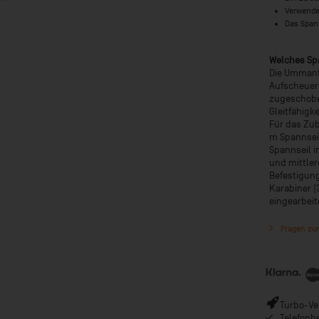
Verwenden
Das Spann
Welches Sp
Die Ummant
Aufscheuern
zugeschoben
Gleitfähigke
Für das Zub
m Spannseil
Spannseil i
und mittler
Befestigun
Karabiner (
eingearbeit
Fragen zum
Turbo-Ver
Telefonb