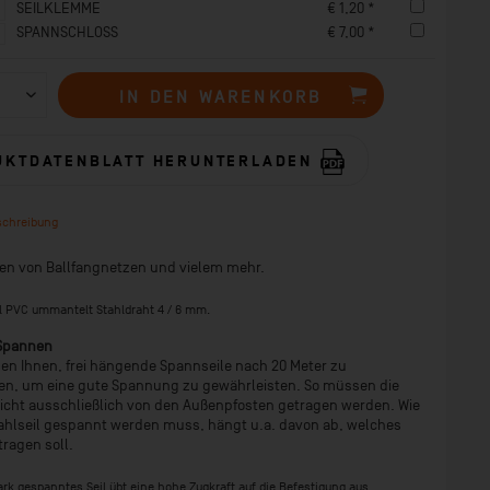
SEILKLEMME
€ 1,20 *
SPANNSCHLOSS
€ 7,00 *
IN DEN
WARENKORB
UKTDATENBLATT HERUNTERLADEN
schreibung
n von Ballfangnetzen und vielem mehr.
l PVC ummantelt Stahldraht 4 / 6 mm.
Spannen
en Ihnen, frei hängende Spannseile nach 20 Meter zu
en, um eine gute Spannung zu gewährleisten. So müssen die
icht ausschließlich von den Außenpfosten getragen werden. Wie
tahlseil gespannt werden muss, hängt u.a. davon ab, welches
tragen soll.
ark gespanntes Seil übt eine hohe Zugkraft auf die Befestigung aus.