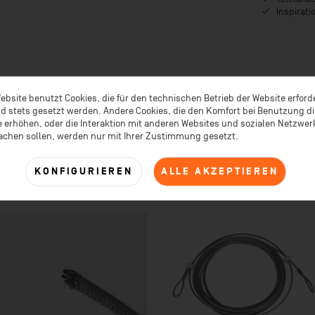
Inspirat
ebsite benutzt Cookies, die für den technischen Betrieb der Website erford
d stets gesetzt werden. Andere Cookies, die den Komfort bei Benutzung d
 erhöhen, oder die Interaktion mit anderen Websites und sozialen Netzwe
TIKEL
KUNDEN KAUFTEN AUCH
KUNDEN HABEN SICH EBENFALL
achen sollen, werden nur mit Ihrer Zustimmung gesetzt.
KONFIGURIEREN
ALLE AKZEPTIEREN