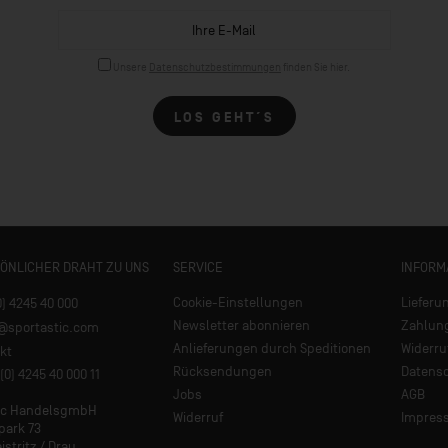
Unsere
Datenschutzbestimmungen
finden Sie hier.
LOS GEHT´S
SÖNLICHER DRAHT ZU UNS
SERVICE
INFORM
Cookie-Einstellungen
Lieferu
0) 4245 40 000
Newsletter abonnieren
Zahlun
e@sportastic.com
Anlieferungen durch Speditionen
Widerru
kt
Rücksendungen
Datens
(0) 4245 40 000 11
Jobs
AGB
tic HandelsgmbH
Widerruf
Impres
park 73
istritz / Drau