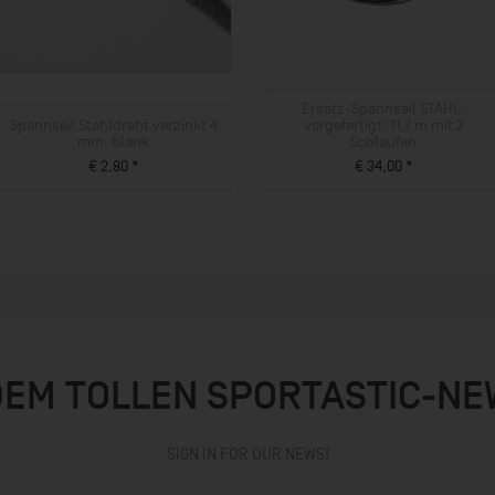
Ersatz-Spannseil STAHL,
Spannseil Stahldraht verzinkt 4
vorgefertigt: 11,7 m mit 2
mm, blank
Schlaufen
€ 2,80 *
€ 34,00 *
ZUM PRODUKT
ZUM PRODUKT
DEM TOLLEN SPORTASTIC-N
SIGN IN FOR OUR NEWS!