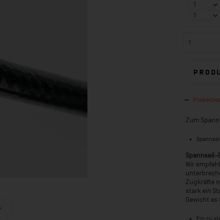
PROD
Produktbe
Zum Spanne
Spannsei
Spannseil-
Wir empfehl
unterbrech
Zugkräfte n
stark ein S
Gewicht es 
Ein zu st