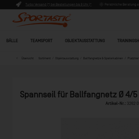
Turbo Versand (*) bei Bestellungen bis 9 Uhr (*
Persönliche Beratung ab
Lagerware)
BÄLLE
TEAMSPORT
OBJEKTAUSSTATTUNG
TRAININGSH
Übersicht
Sortiment
Objektausstattung
Ballfangnetze & Spielerkabinen
Platztre
Spannseil für Ballfangnetz Ø 4
Artikel-Nr.:
3262 0