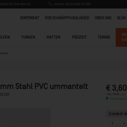
 8:00 Uhr Früh (Mo-Fr)
Hotline +43 (0) 4245 40 000
SORTIMENT
FÜR SCHNÄPPCHENJÄGER
ÜBER UNS
BLOG
WE
ILFEN
TURNEN
MATTEN
FREIZEIT
TENNIS
KA
nnnetze
/5 mm Stahl PVC ummantelt
€ 3,60
*inkl. MwSt.
zzgl.
16 001
Artikel lagernd
Zubehör di