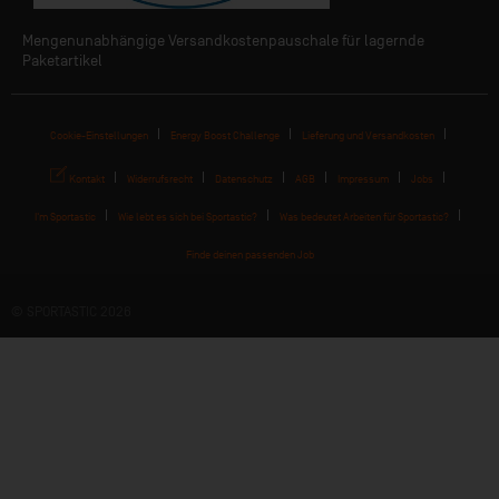
Mengenunabhängige Versandkostenpauschale für lagernde
Paketartikel
Cookie-Einstellungen
Energy Boost Challenge
Lieferung und Versandkosten
Kontakt
Widerrufsrecht
Datenschutz
AGB
Impressum
Jobs
I'm Sportastic
Wie lebt es sich bei Sportastic?
Was bedeutet Arbeiten für Sportastic?
Finde deinen passenden Job
© SPORTASTIC 2026