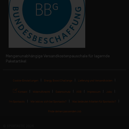
Mengenunabhängige Versandkostenpauschale für lagernde
Paketartikel
Cookie-Einstellungen
Energy Boost Challenge
Lieferung und Versandkosten
Kontakt
Widerrufsrecht
Datenschutz
AGB
Impressum
Jobs
I'm Sportastic
Wie lebt es sich bei Sportastic?
Was bedeutet Arbeiten für Sportastic?
Finde deinen passenden Job
© SPORTASTIC 2026