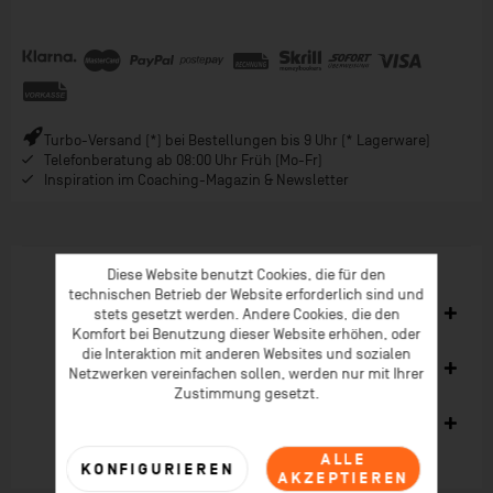
Turbo-Versand (*) bei Bestellungen bis 9 Uhr (* Lagerware)
Telefonberatung ab 08:00 Uhr Früh (Mo-Fr)
Inspiration im Coaching-Magazin & Newsletter
Diese Website benutzt Cookies, die für den
technischen Betrieb der Website erforderlich sind und
Ähnliche Artikel
stets gesetzt werden. Andere Cookies, die den
Komfort bei Benutzung dieser Website erhöhen, oder
die Interaktion mit anderen Websites und sozialen
Kunden kauften auch
Netzwerken vereinfachen sollen, werden nur mit Ihrer
Zustimmung gesetzt.
Kunden haben sich ebenfalls angesehen
ALLE
KONFIGURIEREN
AKZEPTIEREN