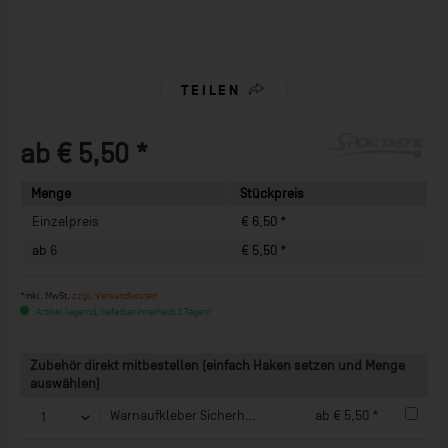
TEILEN
ab € 5,50 *
Menge
Stückpreis
Einzelpreis
€ 6,50 *
ab
6
€ 5,50 *
*inkl. MwSt.
zzgl. Versandkosten
Artikel lagernd, lieferbar innerhalb 3 Tagen!
Zubehör direkt mitbestellen (einfach Haken setzen und Menge
auswählen)
Warnaufkleber Sicherheitshinweis MOBILE BASKETBALLANLAGE
ab € 5,50 *