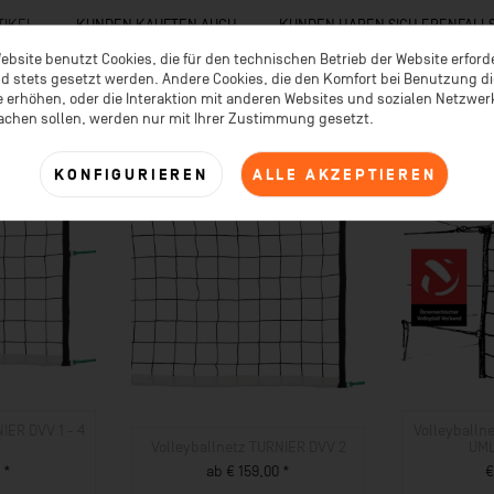
TIKEL
KUNDEN KAUFTEN AUCH
KUNDEN HABEN SICH EBENFALL
ebsite benutzt Cookies, die für den technischen Betrieb der Website erford
d stets gesetzt werden. Andere Cookies, die den Komfort bei Benutzung d
 erhöhen, oder die Interaktion mit anderen Websites und sozialen Netzwe
achen sollen, werden nur mit Ihrer Zustimmung gesetzt.
KONFIGURIEREN
ALLE AKZEPTIEREN
IER DVV 1 - 4
Volleyballn
Volleyballnetz TURNIER DVV 2
UM
 *
ab € 159,00 *
€
UKT
ZUM PRODUKT
ZU