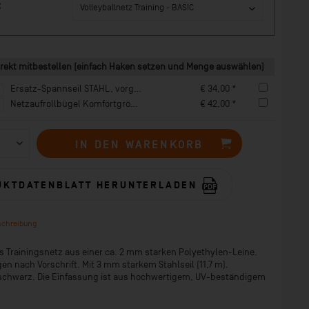
:
rekt mitbestellen (einfach Haken setzen und Menge auswählen)
Ersatz-Spannseil STAHL, vorgefertigt: 11,7 m mit 2 Schlaufen
€ 34,00 *
Netzaufrollbügel Komfortgröße 70 x 80 cm, Drehgriff
€ 42,00 *
IN DEN
WARENKORB
UKTDATENBLATT HERUNTERLADEN
schreibung
 Trainingsnetz aus einer ca. 2 mm starken Polyethylen-Leine.
 nach Vorschrift. Mit 3 mm starkem Stahlseil (11,7 m).
 schwarz. Die Einfassung ist aus hochwertigem, UV-beständigem