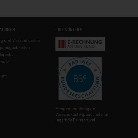
ATIONEN
IHRE VORTEILE
ng und Versandkosten
gsmöglichkeiten
fsrecht
chutz
sum
Mengenunabhängige
Versandkostenpauschale für
lagernde Paketartikel