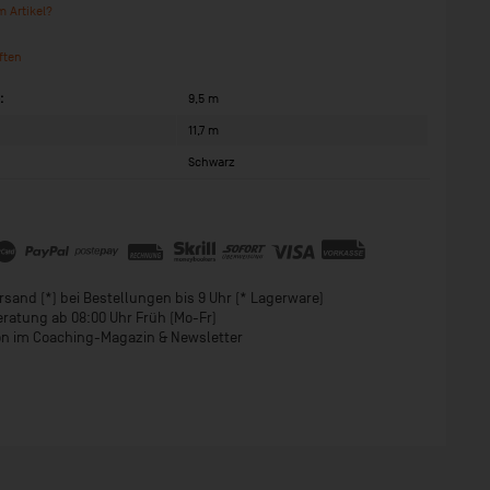
 Artikel?
ften
:
9,5 m
11,7 m
:
Schwarz
sand (*) bei Bestellungen bis 9 Uhr (* Lagerware)
eratung ab 08:00 Uhr Früh (Mo-Fr)
ion im Coaching-Magazin & Newsletter