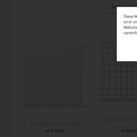
ÄHNLICHE AR
Diese W
sind un
Website
vereinf
Volleyballnetz TURN
Schnellmontagenetz QUICK
mm
ab € 38,00 *
€ 209,00
ZUM PRODUKT
ZUM PROD