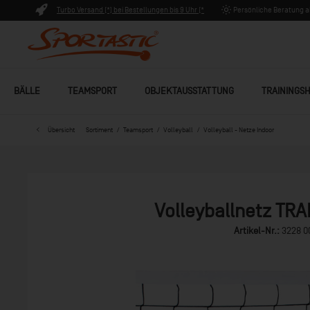
Turbo Versand (*) bei Bestellungen bis 9 Uhr (*
Persönliche Beratung ab
Lagerware)
BÄLLE
TEAMSPORT
OBJEKTAUSSTATTUNG
TRAININGSH
Übersicht
Sortiment
Teamsport
Volleyball
Volleyball - Netze Indoor
Volleyballnetz TRA
Artikel-Nr.:
3228 0