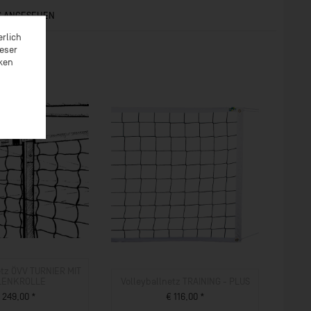
S ANGESEHEN
erlich
ieser
rken
etz ÖVV TURNIER MIT
LENKROLLE
Volleyballnetz TRAINING - PLUS
 249,00 *
€ 116,00 *
M PRODUKT
ZUM PRODUKT