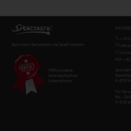
IHR PER
+ 43 (
Sport kann fantastisch viel Spaß machen!
offic
Konta
FAX: +43 
Sportas
100% privates,
Gewerbe
österreichisches
A-9710 Fe
Unternehmen
Für Sie v
Mo – Do 8
Fr 8.00 b