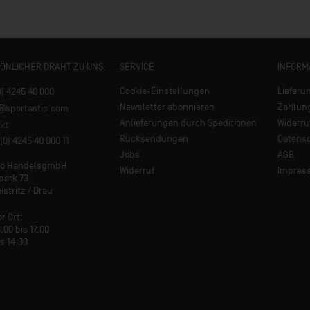
SÖNLICHER DRAHT ZU UNS
SERVICE
INFORM
Cookie-Einstellungen
Lieferu
0) 4245 40 000
Newsletter abonnieren
Zahlun
e@sportastic.com
Anlieferungen durch Speditionen
Widerru
kt
Rücksendungen
Datens
(0) 4245 40 000 11
Jobs
AGB
tic HandelsgmbH
Widerruf
Impres
park 73
istritz / Drau
or Ort:
.00 bis 17.00
is 14.00