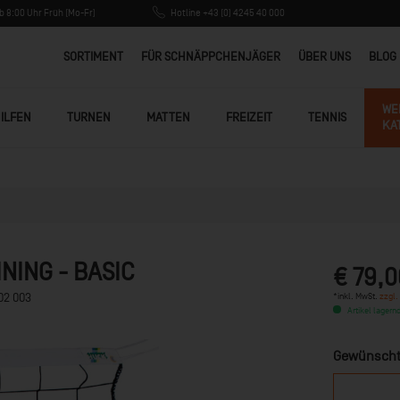
 8:00 Uhr Früh (Mo-Fr)
Hotline +43 (0) 4245 40 000
SORTIMENT
FÜR SCHNÄPPCHENJÄGER
ÜBER UNS
BLOG
WE
ILFEN
TURNEN
MATTEN
FREIZEIT
TENNIS
KA
INING - BASIC
€ 79,0
*inkl. MwSt.
zzgl.
02 003
Artikel lagernd
Gewünscht