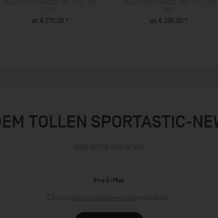
FALLSCHUTZMATTE MIT TÜV - SK
FALLSCHUTZMATTE MIT TÜV - SK
100
150
ab € 270,00 *
ab € 295,00 *
ZUM PRODUKT
ZUM PRODUKT
DEM TOLLEN SPORTASTIC-N
SIGN IN FOR OUR NEWS!
Unsere
Datenschutzbestimmungen
finden Sie hier.