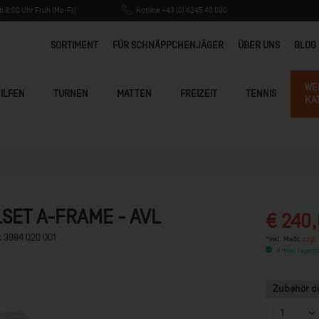
 8:00 Uhr Früh (Mo-Fr)
Hotline +43 (0) 4245 40 000
SORTIMENT
FÜR SCHNÄPPCHENJÄGER
ÜBER UNS
BLOG
WE
ILFEN
TURNEN
MATTEN
FREIZEIT
TENNIS
KA
SET A-FRAME - AVL
€ 240,
:
3984 020 001
*inkl. MwSt.
zzgl.
Artikel lagernd
Zubehör di