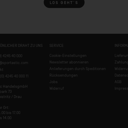
LOS GEHT´S
SÖNLICHER DRAHT ZU UNS
SERVICE
INFORM
Cookie-Einstellungen
Lieferu
0) 4245 40 000
Newsletter abonnieren
Zahlun
e@sportastic.com
Anlieferungen durch Speditionen
Widerru
kt
Rücksendungen
Datens
(0) 4245 40 000 11
Jobs
AGB
tic HandelsgmbH
Widerruf
Impres
park 73
istritz / Drau
or Ort:
.00 bis 17.00
is 14.00