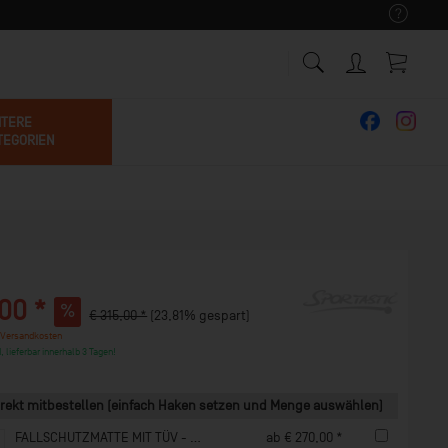
ITERE
TEGORIEN
00 *
€ 315,00 *
(23,81% gespart)
 Versandkosten
, lieferbar innerhalb 3 Tagen!
rekt mitbestellen (einfach Haken setzen und Menge auswählen)
FALLSCHUTZMATTE MIT TÜV - SK 100
ab € 270,00 *