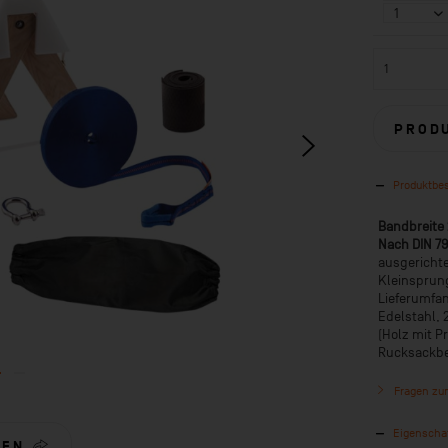
PROD
Produktbe
Bandbreite
Nach DIN 79
ausgerichte
Kleinsprun
Lieferumfan
Edelstahl, 
(Holz mit P
Rucksackbe
Fragen zum
Eigenscha
LEN