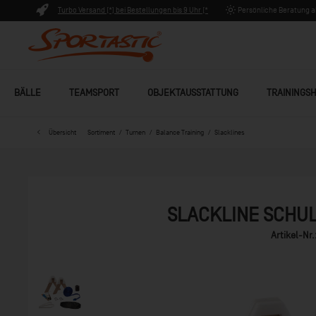
Turbo Versand (*) bei Bestellungen bis 9 Uhr (*
Persönliche Beratung ab
Lagerware)
BÄLLE
TEAMSPORT
OBJEKTAUSSTATTUNG
TRAININGSH
Übersicht
Sortiment
Turnen
Balance Training
Slacklines
SLACKLINE SCHUL
Artikel-Nr.