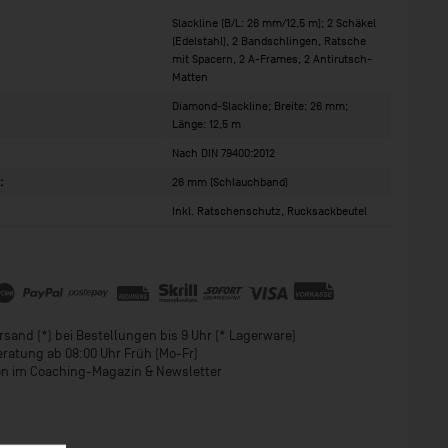
Slackline (B/L: 26 mm/12,5 m); 2 Schäkel
(Edelstahl), 2 Bandschlingen, Ratsche
mit Spacern, 2 A-Frames, 2 Antirutsch-
Matten
Diamond-Slackline; Breite: 26 mm;
Länge: 12,5 m
Nach DIN 79400:2012
:
26 mm (Schlauchband)
Inkl. Ratschenschutz, Rucksackbeutel
sand (*) bei Bestellungen bis 9 Uhr (* Lagerware)
eratung ab 08:00 Uhr Früh (Mo-Fr)
ion im Coaching-Magazin & Newsletter