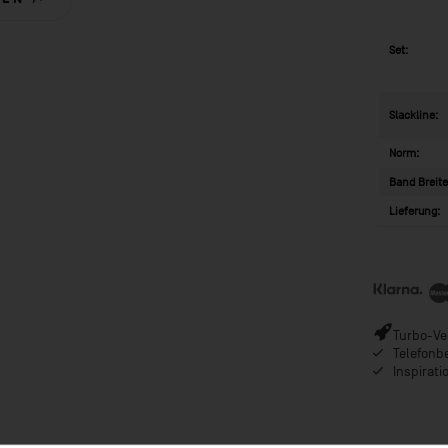
Set:
Slackline:
Norm:
Band Breite
Lieferung:
Turbo-Ver
Telefonb
Inspirat