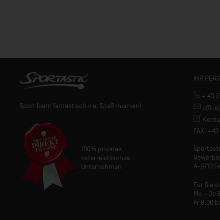
IHR PER
+ 43 (
Sport kann fantastisch viel Spaß machen!
offic
Konta
FAX: +43 
Sportas
100% privates,
Gewerbe
österreichisches
A-9710 Fe
Unternehmen
Für Sie v
Mo – Do 8
Fr 8.00 b