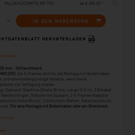
FALLSCHUTZMATTE MIT TÜV - SK 150
ab € 295,00 *
IN DEN
WARENKORB
UKTDATENBLATT HERUNTERLADEN
schreibung
 26 mm - Schlauchband
.
400:2012.
Die A-Frames sind für die Montage mit Bodenhaken
t und eine kostengünstige Variante, wenn keine
gkästen zur Verfügung stehen.
g: Diamond-Slackline (Breite 26 mm, Länge 12,5 m), 2 Schäkel
2 Bandschlingen, Ratsche mit Spacern, 2 A-Frames klappbar
rallschutz Höhe 40 cm), 2 Antirutsch-Matten, Ratschenschutz,
utel.
Für eine Montage mit Bodenhaken oder am Streckreck.
 Artikel?
ften