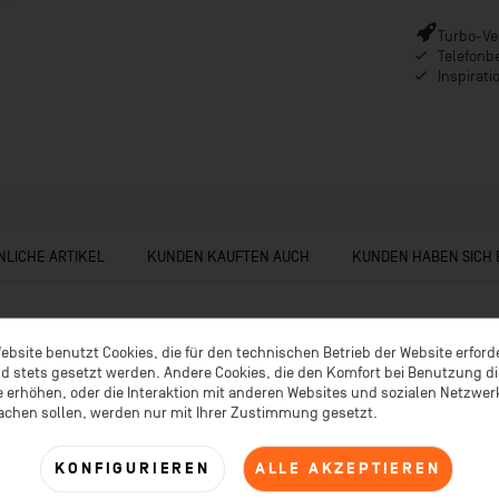
Turbo-Ver
Telefonb
Inspirat
NLICHE ARTIKEL
KUNDEN KAUFTEN AUCH
KUNDEN HABEN SICH
ebsite benutzt Cookies, die für den technischen Betrieb der Website erford
d stets gesetzt werden. Andere Cookies, die den Komfort bei Benutzung d
 erhöhen, oder die Interaktion mit anderen Websites und sozialen Netzwe
achen sollen, werden nur mit Ihrer Zustimmung gesetzt.
KONFIGURIEREN
ALLE AKZEPTIEREN