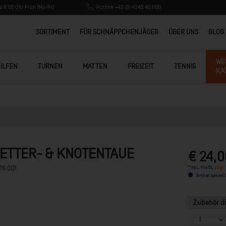
 8:00 Uhr Früh (Mo-Fr)
Hotline +43 (0) 4245 40 000
SORTIMENT
FÜR SCHNÄPPCHENJÄGER
ÜBER UNS
BLOG
WE
ILFEN
TURNEN
MATTEN
FREIZEIT
TENNIS
KA
KLETTER- & KNOTENTAUE
€ 24,0
*inkl. MwSt.
zzgl.
16 001
Artikel bestell
Zubehör di