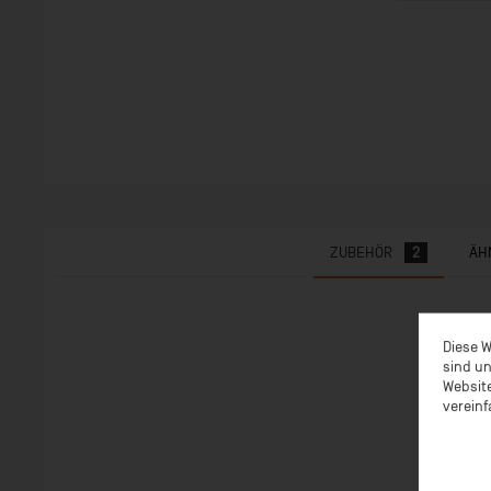
ZUBEHÖR
2
ÄH
Diese W
sind un
Website
vereinf