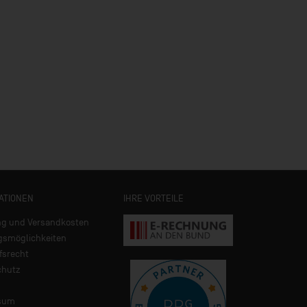
ATIONEN
IHRE VORTEILE
ng und Versandkosten
gsmöglichkeiten
fsrecht
chutz
sum