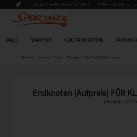
Turbo Versand (*) bei Bestellungen bis 9 Uhr (*
Persönliche Beratung ab
Lagerware)
BÄLLE
TEAMSPORT
OBJEKTAUSSTATTUNG
TRAININGSH
Übersicht
Sortiment
Turnen
Turngeräte
Taue, Seile & Kletterleitern
Endknoten (Aufpreis) FÜR 
Artikel-Nr.:
2032 0