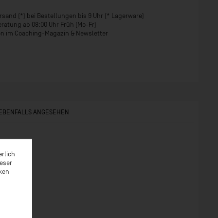
sand (*) bei Bestellungen bis 9 Uhr (* Lagerware)
eratung ab 08:00 Uhr Früh (Mo-Fr)
ion im Coaching-Magazin & Newsletter
 EBENFALLS ANGESEHEN
erlich
ieser
rken