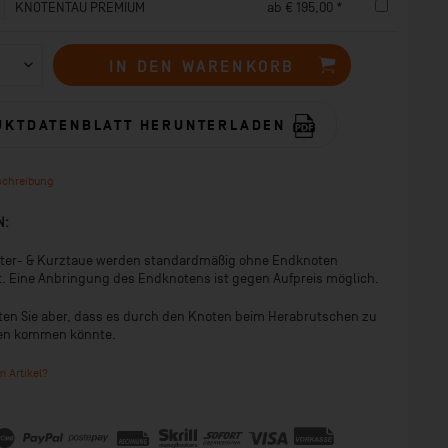
KNOTENTAU PREMIUM
ab € 195,00 *
IN DEN
WARENKORB
UKTDATENBLATT HERUNTERLADEN
schreibung
N:
tter- & Kurztaue werden standardmäßig ohne Endknoten
t. Eine Anbringung des Endknotens ist gegen Aufpreis möglich.
ten Sie aber, dass es durch den Knoten beim Herabrutschen zu
en kommen könnte.
 Artikel?