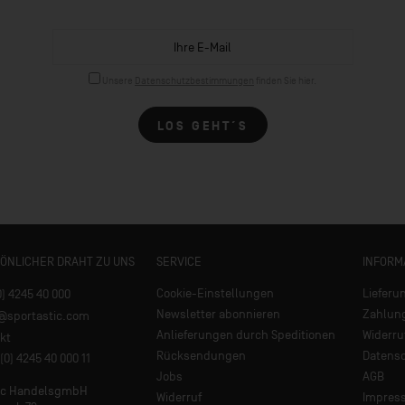
Unsere
Datenschutzbestimmungen
finden Sie hier.
LOS GEHT´S
SÖNLICHER DRAHT ZU UNS
SERVICE
INFORM
Cookie-Einstellungen
Lieferu
0) 4245 40 000
Newsletter abonnieren
Zahlun
e@sportastic.com
Anlieferungen durch Speditionen
Widerru
kt
Rücksendungen
Datens
(0) 4245 40 000 11
Jobs
AGB
tic HandelsgmbH
Widerruf
Impres