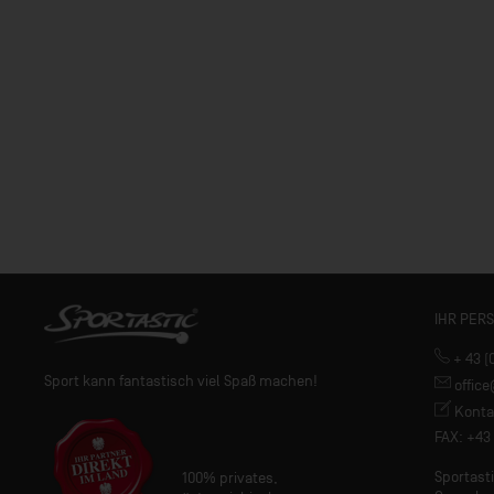
IHR PER
+ 43 (
Sport kann fantastisch viel Spaß machen!
offic
Konta
FAX: +43 
Sportas
100% privates,