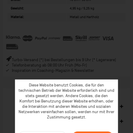
Gewicht:
4,95 kg / 5,25 kg
Material:
Metall und Hartholz
Turbo-Versand (*) bei Bestellungen bis 9 Uhr (* Lagerware)
Telefonberatung ab 08:00 Uhr Früh (Mo-Fr)
Inspiration im Coaching-Magazin & Newsletter
Diese Website benutzt Cookies, die für den
technischen Betrieb der Website erforderlich sind und
stets gesetzt werden. Andere Cookies, die den
Komfort bei Benutzung dieser Website erhöhen, oder
Ähnliche Artikel
die Interaktion mit anderen Websites und sozialen
Netzwerken vereinfachen sollen, werden nur mit Ihrer
Zustimmung gesetzt.
Kunden kauften auch