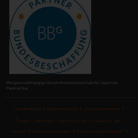
Mengenunabhängige Versandkostenpauschale für lagernde
Paketartikel
Cookie-Einstellungen
Energy Boost Challenge
Lieferung und Versandkosten
Kontakt
Widerrufsrecht
Datenschutz
AGB
Impressum
Jobs
I'm Sportastic
Wie lebt es sich bei Sportastic?
Was bedeutet Arbeiten für Sportastic?