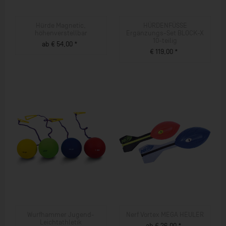
Hürde Magnetic,
HÜRDENFÜSSE
höhenverstellbar
Ergänzungs-Set BLOCK-X
10-teilig
ab € 54,00 *
€ 119,00 *
ZUM PRODUKT
ZUM PRODUKT
Wurfhammer Jugend-
Nerf Vortex MEGA HEULER
Leichtathletik
ab € 26,00 *