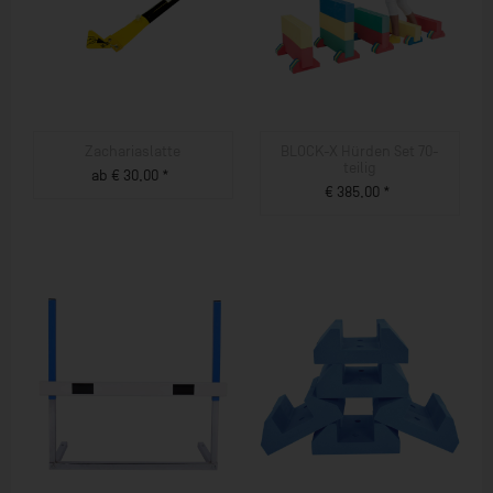
Zachariaslatte
BLOCK-X Hürden Set 70-
teilig
ab € 30,00 *
€ 385,00 *
ZUM PRODUKT
ZUM PRODUKT