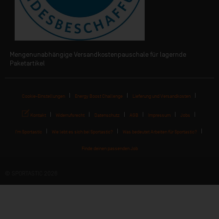
Mengenunabhängige Versandkostenpauschale für lagernde
Paketartikel
Cookie-Einstellungen
Energy Boost Challenge
Lieferung und Versandkosten
Kontakt
Widerrufsrecht
Datenschutz
AGB
Impressum
Jobs
I'm Sportastic
Wie lebt es sich bei Sportastic?
Was bedeutet Arbeiten für Sportastic?
Finde deinen passenden Job
© SPORTASTIC 2026