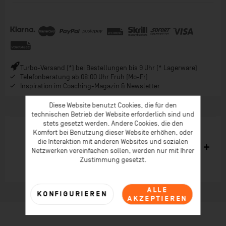
Turbo-Versand (*) bei Bestellungen bis 9 Uhr (* Lagerware)
Telefonberatung ab 08:00 Uhr Früh (Mo-Fr)
Inspiration im Coaching-Magazin & Newsletter
Diese Website benutzt Cookies, die für den
technischen Betrieb der Website erforderlich sind und
stets gesetzt werden. Andere Cookies, die den
Komfort bei Benutzung dieser Website erhöhen, oder
die Interaktion mit anderen Websites und sozialen
Ähnliche Artikel
Netzwerken vereinfachen sollen, werden nur mit Ihrer
Zustimmung gesetzt.
ALLE
KONFIGURIEREN
AKZEPTIEREN