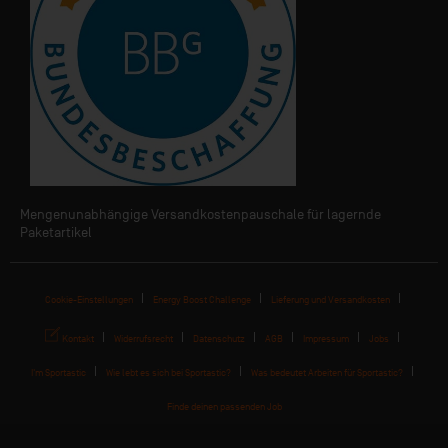
Mengenunabhängige Versandkostenpauschale für lagernde
Paketartikel
Cookie-Einstellungen
Energy Boost Challenge
Lieferung und Versandkosten
Kontakt
Widerrufsrecht
Datenschutz
AGB
Impressum
Jobs
I'm Sportastic
Wie lebt es sich bei Sportastic?
Was bedeutet Arbeiten für Sportastic?
Finde deinen passenden Job