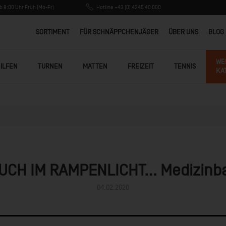
 8:00 Uhr Früh (Mo-Fr)
Hotline +43 (0) 4245 40 000
SORTIMENT
FÜR SCHNÄPPCHENJÄGER
ÜBER UNS
BLOG
WE
ILFEN
TURNEN
MATTEN
FREIZEIT
TENNIS
KA
UCH IM RAMPENLICHT... Medizinba
04.02.2020