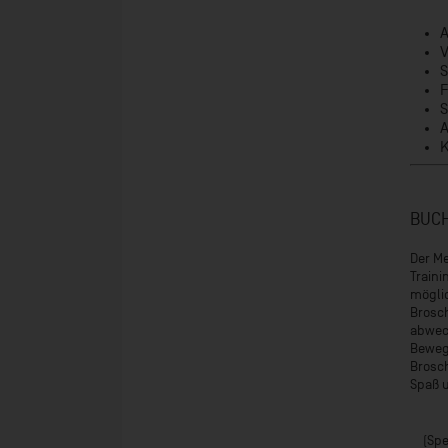
BUCH
Der Me
Traini
möglic
Brosch
abwech
Bewegu
Brosch
Spaß u
(Spe