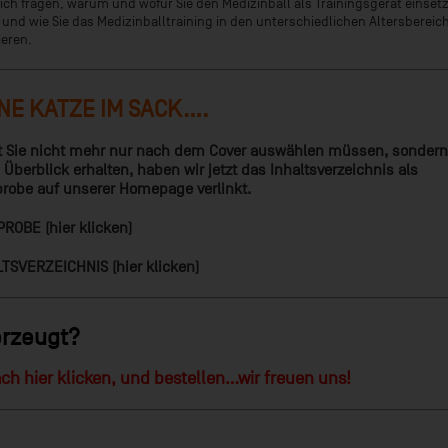
 sich fragen, warum und wofür Sie den Medizinball als Trainingsgerät einset
 und wie Sie das Medizinballtraining in den unterschiedlichen Altersbereic
ieren.
NE KATZE IM SACK....
 Sie nicht mehr nur nach dem Cover auswählen müssen, sonder
 Überblick erhalten,
haben wir jetzt das Inhaltsverzeichnis als
robe auf unserer Homepage verlinkt.
ROBE (hier klicken)
TSVERZEICHNIS (hier klicken)
rzeugt?
ch hier klicken, und bestellen...wir freuen uns!