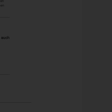
zen
hen
n auch