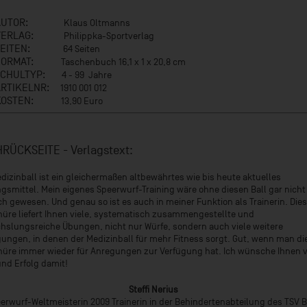
AUTOR:
Klaus Oltmanns
VERLAG:
Philippka-Sportverlag
SEITEN:
64 Seiten
FORMAT:
Taschenbuch 16,1 x 1 x 20,8 cm
SCHULTYP:
4 - 99 Jahre
ARTIKELNR:
1910 001 012
KOSTEN:
13,90 Euro
RÜCKSEITE - Verlagstext:
dizinball ist ein gleichermaßen altbewährtes wie bis heute aktuelles
ngsmittel. Mein eigenes Speerwurf-Training wäre ohne diesen Ball gar nicht
h gewesen. Und genau so ist es auch in meiner Funktion als Trainerin. Die
üre liefert Ihnen viele, systematisch zusammengestellte und
slungsreiche Übungen, nicht nur Würfe, sondern auch viele weitere
ngen, in denen der Medizinball für mehr Fitness sorgt. Gut, wenn man di
üre immer wieder für Anregungen zur Verfügung hat. Ich wünsche Ihnen v
nd Erfolg damit!
Steffi Nerius
erwurf-Weltmeisterin 2009 Trainerin in der Behindertenabteilung des TSV 