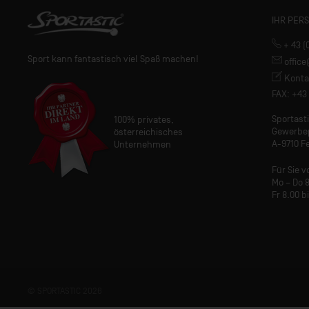
IHR PER
+ 43 (
Sport kann fantastisch viel Spaß machen!
offic
Konta
FAX: +43 
Sportas
100% privates,
Gewerbe
österreichisches
A-9710 Fe
Unternehmen
Für Sie v
Mo – Do 8
Fr 8.00 b
© SPORTASTIC 2026