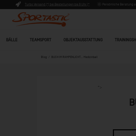
Turbo Versand (*) bei Bestellungen bis 9 Uhr (*
Persönliche Beratung ab
Lagerware)
BÄLLE
TEAMSPORT
OBJEKTAUSSTATTUNG
TRAININGSH
Blog
BUCH IM RAMPENLICHT... Medizinball
">
B