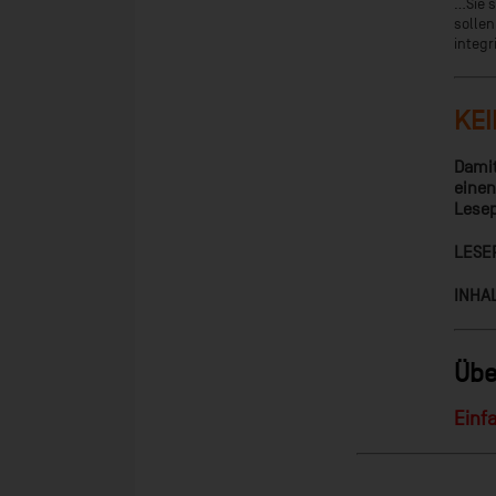
...Sie
sollen
integr
KEI
Damit
einen
Lesep
LESEP
INHAL
Übe
Einfa