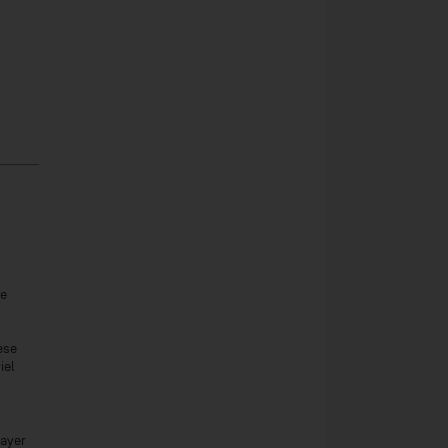
se
ese
iel
Bayer