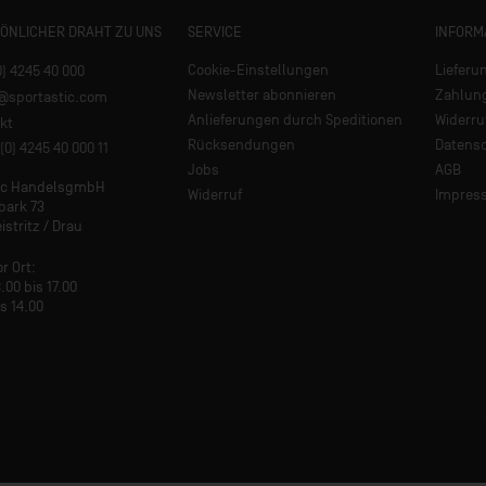
SÖNLICHER DRAHT ZU UNS
SERVICE
INFORM
Cookie-Einstellungen
Lieferu
0) 4245 40 000
Newsletter abonnieren
Zahlun
e@sportastic.com
Anlieferungen durch Speditionen
Widerru
kt
Rücksendungen
Datens
(0) 4245 40 000 11
Jobs
AGB
tic HandelsgmbH
Widerruf
Impres
park 73
istritz / Drau
or Ort:
.00 bis 17.00
is 14.00