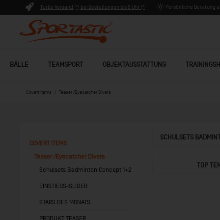
Turbo Versand (*) bei Bestellungen bis 9 Uhr (*
Persönliche Beratung ab
Lagerware)
BÄLLE
TEAMSPORT
OBJEKTAUSSTATTUNG
TRAININGSH
Covert Items
Teaser /Eyecatcher Divers
SCHULSETS BADMIN
COVERT ITEMS
1+2
Teaser /Eyecatcher Divers
TOP TE
Schulsets Badminton Concept 1+2
EINSTIEGS-SLIDER
STARS DES MONATS
PRODUKT TEASER