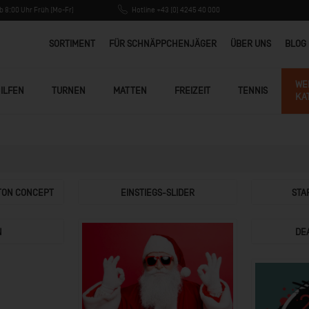
 8:00 Uhr Früh (Mo-Fr)
Hotline +43 (0) 4245 40 000
SORTIMENT
FÜR SCHNÄPPCHENJÄGER
ÜBER UNS
BLOG
WE
ILFEN
TURNEN
MATTEN
FREIZEIT
TENNIS
KA
TON CONCEPT
EINSTIEGS-SLIDER
STA
N
DE