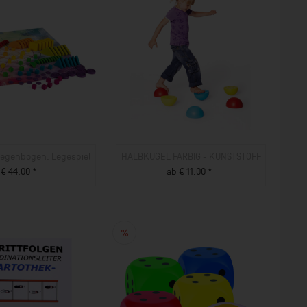
egenbogen, Legespiel
HALBKUGEL FARBIG - KUNSTSTOFF
€ 44,00 *
ab € 11,00 *
ZUM PRODUKT
ZUM PRODUKT