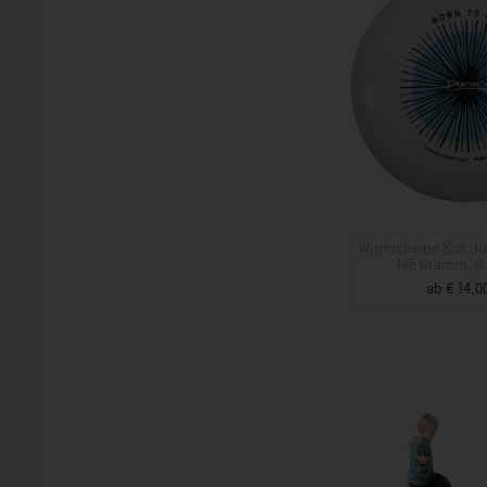
Wurfscheibe Soft Ju
145 Gramm, Ø
ab € 14,0
ZUM PROD