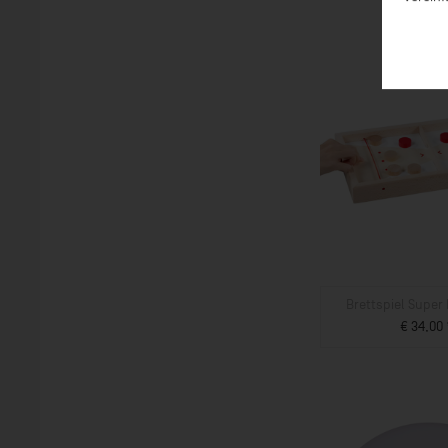
Brettspiel Super 
€ 34,00 
ZUM PROD