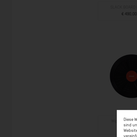
ab 7 Jahren
SLACK BOARD 
ab 7 Jahren (Achtung:
€ 490,00
verschluckbare Kleinteile)
ZUM PROD
ab 12 Jahren
Geeignet ab 3 Jahren (Set
für 1 bis 3 Kinder)
Nicht für Kinder unter 36
Monaten
Oberstufe
Unterstufe
Diese W
Wippkreis SP
sind un
ab € 18,0
Website
ZUM PROD
vereinf