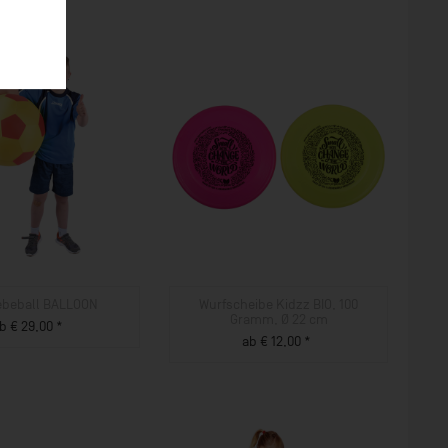
beball BALLOON
Wurfscheibe Kidzz BIO, 100
Gramm, Ø 22 cm
b € 29,00 *
ab € 12,00 *
ZUM PRODUKT
ZUM PRODUKT