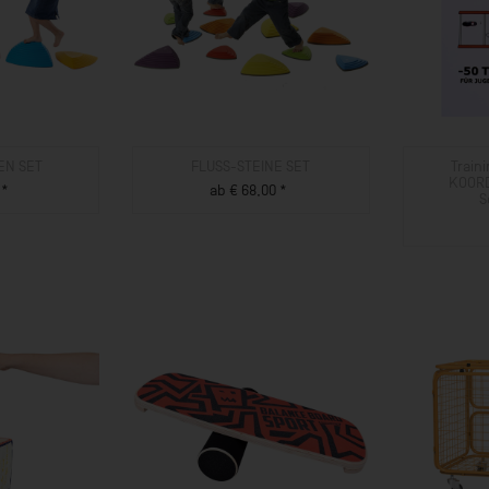
EN SET
FLUSS-STEINE SET
Train
KOORD
 *
ab € 68,00 *
S
UKT
ZUM PRODUKT