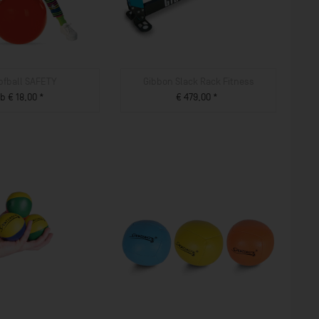
pfball SAFETY
Gibbon Slack Rack Fitness
b € 18,00 *
€ 479,00 *
ZUM PRODUKT
ZUM PRODUKT