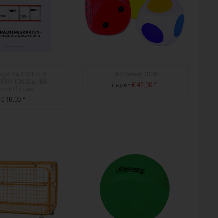
ings KARTOTHEK
Würfelset 2026
INATIONSLEITER
€ 42,00 *
€ 50,00 *
chrittfolgen
ZUM PRODUKT
€ 16,00 *
ZUM PRODUKT