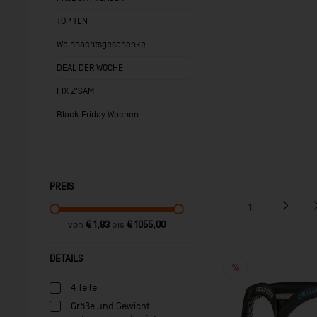
TOP TEN
Weihnachtsgeschenke
DEAL DER WOCHE
FIX Z'SAM
Black Friday Wochen
PREIS
1
von
€ 1,83
bis
€ 1055,00
DETAILS
4 Teile
Größe und Gewicht