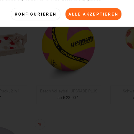
KONFIGURIEREN
ALLE AKZEPTIEREN
Puck, 2 in 1
Beach Volleyball UPGRADE PLUS
Schwe
*
ab € 23,00 *
a
UKT
ZUM PRODUKT