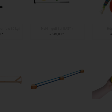
er (bis 50 kg)
MyMinigolf Set EASY +
Hü
0 *
€ 149,00 *
a
UKT
ZUM PRODUKT