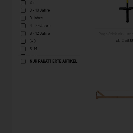
3 +
3 - 10 Jahre
3 Jahre
4 - 99 Jahre
6 - 12 Jahre
Pogo Stick Air Jump
ab € 56,0
6-8
ZUM PROD
6-14
6-99 Jahre
NUR RABATTIERTE ARTIKEL
8-14
ab 2 Jahren
ab 3
ab 3 Jahre
ab 3 Jahren
ab 4 Jahren
ab 4+
ab 5 Jahren
ab 6 Jahren