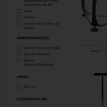
entsprechen den intern.
Vorschriften des IBC
Indoor
Outdoor
Spiraltunnel mit Pop-up-
System
ANWENDUNGSBEREICH
POP UP TRIGOAL -
Sparset Schaumstoffball
€ 49
€ 60,00 *
Sparset Völkerball
ZUM PROD
Sparset
Völkerball/Dodgeball
UMFANG
500 mm
ALTERSEMPFEHLUNG