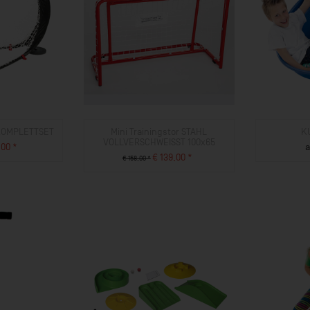
 KOMPLETTSET
Mini Trainingstor STAHL
K
VOLLVERSCHWEISST 100x65
,00 *
a
€ 139,00 *
€ 158,00 *
UKT
ZUM PRODUKT