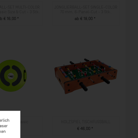
ALL-SET MULTI-COLOR
JONGLIERBALL-SET SINGLE-COLOR
sic Size & Cut - 3 Stk.
70 mm, 6-Panel-Cut - 3 Stk.
b € 16,00 *
ab € 18,00 *
ZUM PRODUKT
ZUM PRODUKT
erlich
un Disc Classic
HOLZSPIEL TISCHFUSSBALL
ieser
€ 89,00 *
€ 46,00 *
rken
ZUM PRODUKT
ZUM PRODUKT