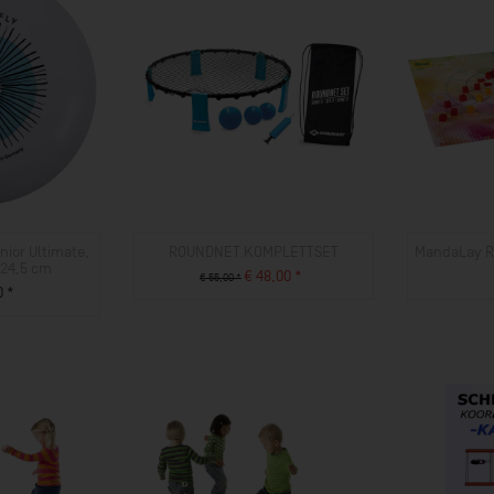
nior Ultimate,
ROUNDNET KOMPLETTSET
MandaLay R
 24,5 cm
€ 48,00 *
€ 55,00 *
0 *
ZUM PRODUKT
UKT