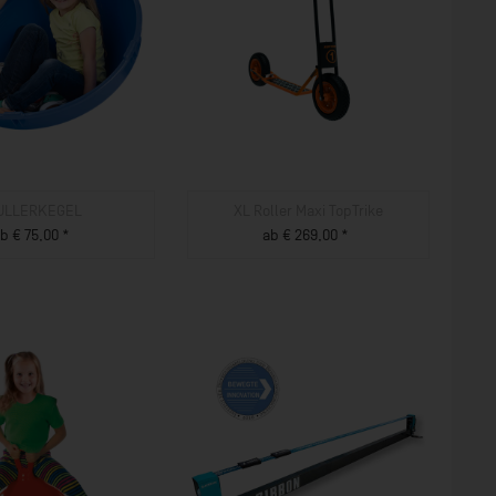
ULLERKEGEL
XL Roller Maxi TopTrike
b € 75,00 *
ab € 269,00 *
ZUM PRODUKT
ZUM PRODUKT