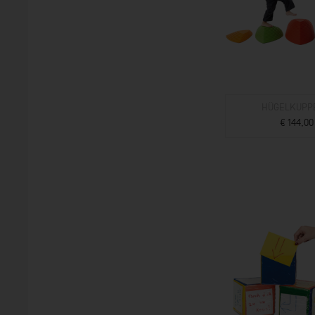
HÜGELKUPP
€ 144,00
ZUM PROD