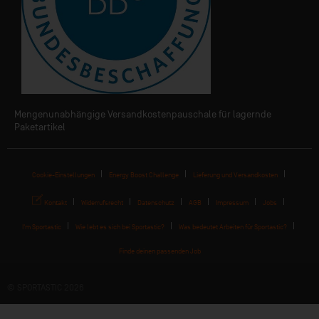
Mengenunabhängige Versandkostenpauschale für lagernde
Paketartikel
Cookie-Einstellungen
Energy Boost Challenge
Lieferung und Versandkosten
Kontakt
Widerrufsrecht
Datenschutz
AGB
Impressum
Jobs
I'm Sportastic
Wie lebt es sich bei Sportastic?
Was bedeutet Arbeiten für Sportastic?
Finde deinen passenden Job
© SPORTASTIC 2026