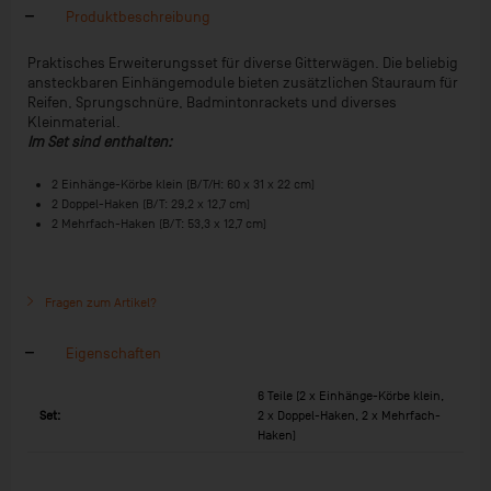
Produktbeschreibung
Praktisches Erweiterungsset für diverse Gitterwägen. Die beliebig
ansteckbaren Einhängemodule bieten zusätzlichen Stauraum für
Reifen, Sprungschnüre, Badmintonrackets und diverses
Kleinmaterial.
Im Set sind enthalten:
2 Einhänge-Körbe klein (B/T/H: 60 x 31 x 22 cm)
2 Doppel-Haken (B/T: 29,2 x 12,7 cm)
2 Mehrfach-Haken (B/T: 53,3 x 12,7 cm)
Fragen zum Artikel?
Eigenschaften
6 Teile (2 x Einhänge-Körbe klein,
Set:
2 x Doppel-Haken, 2 x Mehrfach-
Haken)