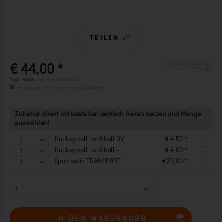
TEILEN
€ 44,00 *
*inkl. MwSt.
zzgl. Versandkosten
Artikel lagernd, lieferbar innerhalb 3 Tagen!
Zubehör direkt mitbestellen (einfach Haken setzen und Menge
auswählen)
Hockeyball Lochball OVERSIZE ROT
€ 4,50 *
Hockeyball Lochball - ORANGE
€ 4,00 *
Sportastic TRANSPORT TRAGETASCHE
€ 20,00 *
IN DEN
WARENKORB