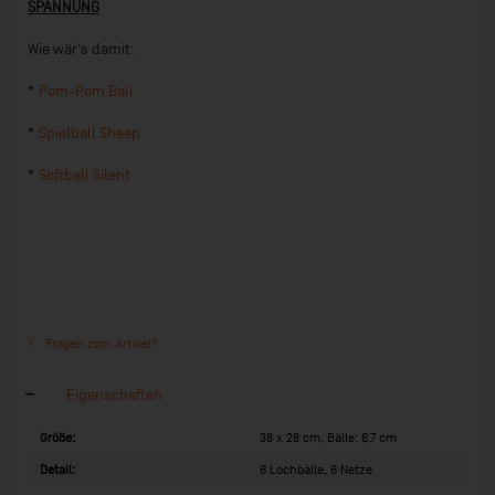
SPANNUNG
Wie wär's damit:
*
Pom-Pom Ball
*
Spielball Sheep
*
Softball Silent
Fragen zum Artikel?
Eigenschaften
Größe:
38 x 28 cm, Bälle: 6,7 cm
Detail:
6 Lochbälle, 6 Netze