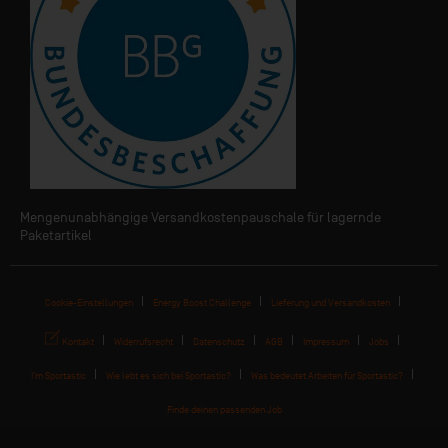
Mengenunabhängige Versandkostenpauschale für lagernde
Paketartikel
Cookie-Einstellungen
Energy Boost Challenge
Lieferung und Versandkosten
Kontakt
Widerrufsrecht
Datenschutz
AGB
Impressum
Jobs
I'm Sportastic
Wie lebt es sich bei Sportastic?
Was bedeutet Arbeiten für Sportastic?
Finde deinen passenden Job