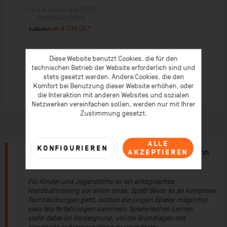
I have a dream box 2026 -
Handbälle More
ab € 238,00 *
€ 280,00 *
ZUM PRODUKT
Diese Website benutzt Cookies, die für den
technischen Betrieb der Website erforderlich sind und
stets gesetzt werden. Andere Cookies, die den
Komfort bei Benutzung dieser Website erhöhen, oder
die Interaktion mit anderen Websites und sozialen
Netzwerken vereinfachen sollen, werden nur mit Ihrer
Zustimmung gesetzt.
ALLE
KONFIGURIEREN
AKZEPTIEREN
Handballtraining mit Spaßgarantie – Erst Spaß, dann
Technik!
Für Kinder und Jugendliche ist ein erfolgreiches
Handballtraining vor allem eines: Spaß! Bevor es an komplexe
Technikübungen geht, sollten die jungen Spieler möglichst
viele Wurferfahrungen sammeln. Spielerisches Lernen
steht dabei im Vordergrund, um die Grundlagen des