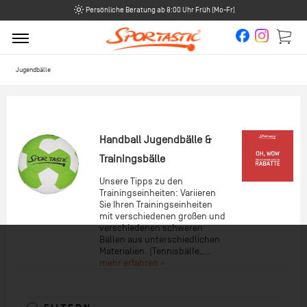
Persönliche Beratung ab 8:00 Uhr Früh (Mo-Fr)
Jugendbälle
Handball Jugendbälle &
Trainingsbälle
Unsere Tipps zu den
Trainingseinheiten: Variieren
Sie Ihren Trainingseinheiten
mit verschiedenen großen und
verschiedenen schweren
Bällen aus unterschiedlichen
Materialien. (Tennisbälle,...
mehr erfahren »