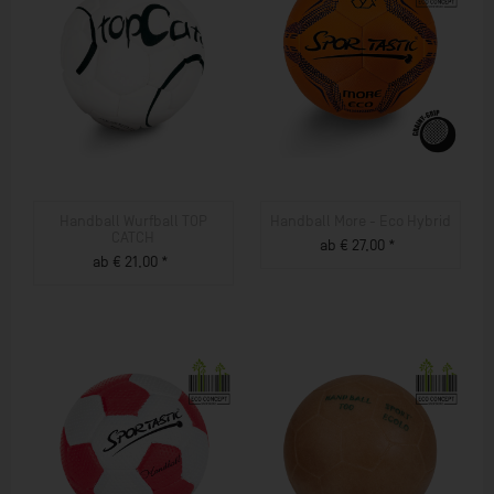
Handball Wurfball TOP
Handball More - Eco Hybrid
CATCH
ab € 27,00 *
ab € 21,00 *
ZUM PRODUKT
ZUM PRODUKT