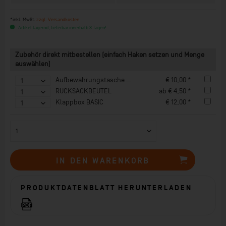
*inkl. MwSt.
zzgl. Versandkosten
Artikel lagernd, lieferbar innerhalb 3 Tagen!
Zubehör direkt mitbestellen (einfach Haken setzen und Menge
auswählen)
Aufbewahrungstasche UTILITY
€ 10,00 *
RUCKSACKBEUTEL
ab € 4,50 *
Klappbox BASIC
€ 12,00 *
IN DEN
WARENKORB
PRODUKTDATENBLATT HERUNTERLADEN