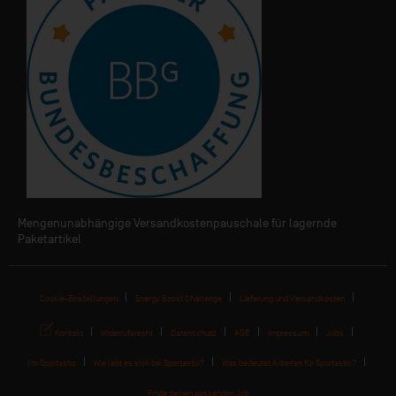
Mengenunabhängige Versandkostenpauschale für lagernde
Paketartikel
Cookie-Einstellungen
Energy Boost Challenge
Lieferung und Versandkosten
Kontakt
Widerrufsrecht
Datenschutz
AGB
Impressum
Jobs
I'm Sportastic
Wie lebt es sich bei Sportastic?
Was bedeutet Arbeiten für Sportastic?
Finde deinen passenden Job