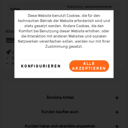
Elastische, wasserabweisende
Extras:
PU-Beschichtung
Diese Website benutzt Cookies, die für den
technischen Betrieb der Website erforderlich sind und
stets gesetzt werden. Andere Cookies, die den
Komfort bei Benutzung dieser Website erhöhen, oder
die Interaktion mit anderen Websites und sozialen
Netzwerken vereinfachen sollen, werden nur mit Ihrer
Zustimmung gesetzt.
Turbo-Versand (*) bei Bestellungen bis 9 Uhr (* Lagerware)
Telefonberatung ab 08:00 Uhr Früh (Mo-Fr)
Inspiration im Coaching-Magazin & Newsletter
ALLE
KONFIGURIEREN
AKZEPTIEREN
Ähnliche Artikel
Kunden kauften auch
Kunden haben sich ebenfalls angesehen