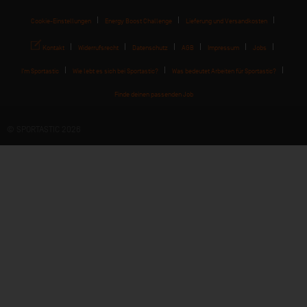
Cookie-Einstellungen
Energy Boost Challenge
Lieferung und Versandkosten
Kontakt
Widerrufsrecht
Datenschutz
AGB
Impressum
Jobs
I'm Sportastic
Wie lebt es sich bei Sportastic?
Was bedeutet Arbeiten für Sportastic?
Finde deinen passenden Job
© SPORTASTIC 2026