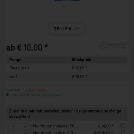
TEILEN
ab € 10,00 *
Menge
Stückpreis
Einzelpreis
€ 12,00 *
ab
4
€ 10,00 *
*inkl. MwSt.
zzgl. Versandkosten
Artikel lagernd, lieferbar innerhalb 3 Tagen!
Zubehör direkt mitbestellen (einfach Haken setzen und Menge
auswählen)
Mulitfunktionskegel PREMIUM 52
€ 14,00 *
Multifunktionskegel CLASSIC 52
ab € 15,00 *