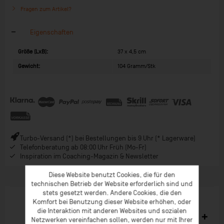
Fragen zum Artikel?
Eigenschaften
Größe (LxB):
37 x 4,5 cm
Gewicht:
104 Gramm/Stk
Turbo-Versand (*) bei Bestellungen bis 9 Uhr (* Lagerware)
Telefonberatung ab 08:00 Uhr Früh (Mo-Fr)
Inspiration im Coaching-Magazin & Newsletter
Diese Website benutzt Cookies, die für den
technischen Betrieb der Website erforderlich sind und
stets gesetzt werden. Andere Cookies, die den
Komfort bei Benutzung dieser Website erhöhen, oder
die Interaktion mit anderen Websites und sozialen
Zubehör
2
Netzwerken vereinfachen sollen, werden nur mit Ihrer