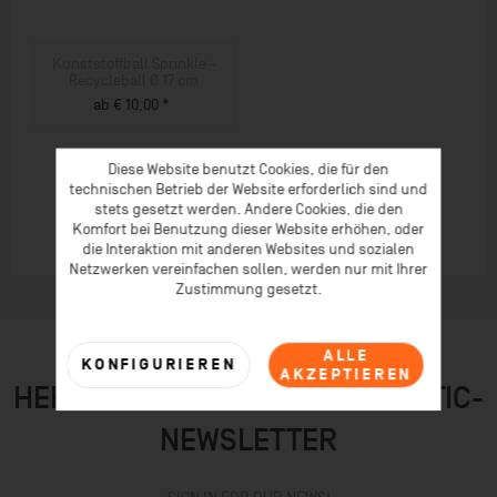
Kunststoffball Sprinkle -
Recycleball Ø 17 cm
ab € 10,00 *
ZUM PRODUKT
Diese Website benutzt Cookies, die für den
technischen Betrieb der Website erforderlich sind und
stets gesetzt werden. Andere Cookies, die den
Komfort bei Benutzung dieser Website erhöhen, oder
die Interaktion mit anderen Websites und sozialen
Netzwerken vereinfachen sollen, werden nur mit Ihrer
Zustimmung gesetzt.
ALLE
KONFIGURIEREN
AKZEPTIEREN
HER MIT DEM TOLLEN SPORTASTIC-
NEWSLETTER