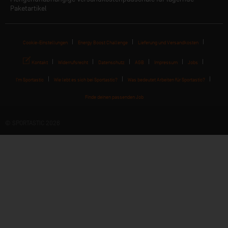
Paketartikel
Cookie-Einstellungen
Energy Boost Challenge
Lieferung und Versandkosten
Kontakt
Widerrufsrecht
Datenschutz
AGB
Impressum
Jobs
I'm Sportastic
Wie lebt es sich bei Sportastic?
Was bedeutet Arbeiten für Sportastic?
Finde deinen passenden Job
© SPORTASTIC 2026