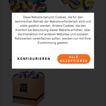
Diese Website benutzt Cookies, die für den
technischen Betrieb der Website erforderlich sind und
stets gesetzt werden. Andere Cookies, die den
Komfort bei Benutzung dieser Website erhöhen, oder
die Interaktion mit anderen Websites und sozialen
Sparset Volleyball
Sparset Volleyball SEMI-PRO
Netzwerken vereinfachen sollen, werden nur mit Ihrer
Professional 2026
2026
Zustimmung gesetzt.
€ 323,00 *
€ 179,00 *
€ 377,00 *
€ 209,00 *
ZUM PRODUKT
ZUM PRODUKT
ALLE
KONFIGURIEREN
AKZEPTIEREN