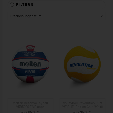
FILTERN
Molten Beachvolleyball
Volleyball Revolution LOW
V5B5000 FIVB appr.
WEIGHT (Edition Gelb/Weiß)
ab € 65,00 *
ab € 35,00 *