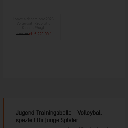
I have a dream box 2026 -
Volleyball Revolution
Classic Weight
ab € 220,00 *
€ 259,00 *
ZUM PRODUKT
Jugend-Trainingsbälle – Volleyball
speziell für junge Spieler