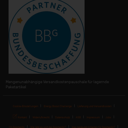
Mengenunabhängige Versandkostenpauschale für lagernde
Paketartikel
Cookie-Einstellungen
Energy Boost Challenge
Lieferung und Versandkosten
Kontakt
Widerrufsrecht
Datenschutz
AGB
Impressum
Jobs
I'm Sportastic
Wie lebt es sich bei Sportastic?
Was bedeutet Arbeiten für Sportastic?