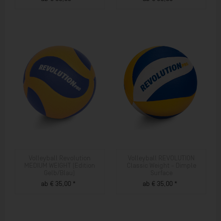
ZUM PRODUKT
ZUM PRODUKT
Volleyball Revolution
Volleyball REVOLUTION
MEDIUM WEIGHT (Edition
Classic Weight - Dimple
Gelb/Blau)
Surface
ab € 35,00 *
ab € 35,00 *
ZUM PRODUKT
ZUM PRODUKT