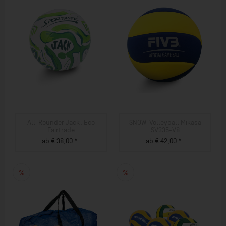
All-Rounder Jack, Eco
SNOW-Volleyball Mikasa
Fairtrade
SV335-V8
ab € 38,00 *
ab € 42,00 *
ZUM PRODUKT
ZUM PRODUKT