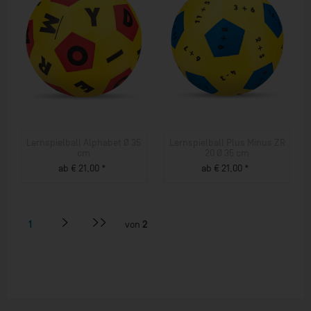
Lernspielball Alphabet Ø 35
Lernspielball Plus Minus ZR
cm
20 Ø 35 cm
ab € 21,00 *
ab € 21,00 *
ZUM PRODUKT
ZUM PRODUKT
1
von
2