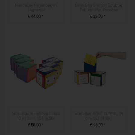
MandaLay Regenbogen,
Bean Bag 6-er Set Edubug
Legespiel
Zahlenkäfer, Spordas
€ 44,00 *
€ 29,00 *
ZUM PRODUKT
ZUM PRODUKT
Würfelset Mini Move Cubes
Würfelset MOVE CUBES - 16
10 x 10 cm, SET (6 Stk)
cm, SET (3 Stk)
€ 56,00 *
€ 49,00 *
ZUM PRODUKT
ZUM PRODUKT