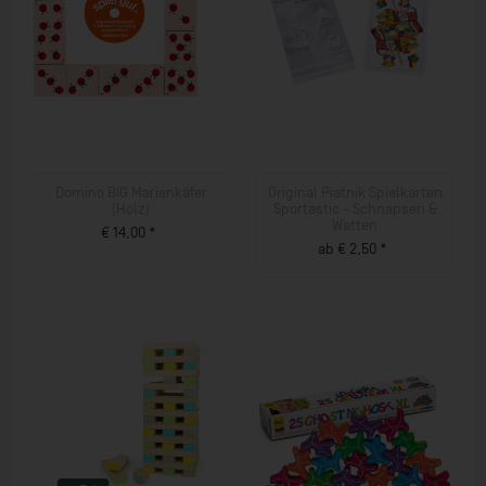
Domino BIG Marienkäfer
Original Piatnik Spielkarten
(Holz)
Sportastic - Schnapsen &
Watten
€ 14,00 *
ab € 2,50 *
ZUM PRODUKT
ZUM PRODUKT