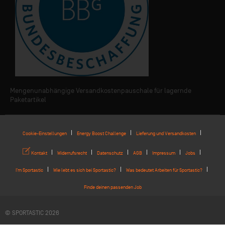
Mengenunabhängige Versandkostenpauschale für lagernde
Paketartikel
Cookie-Einstellungen
Energy Boost Challenge
Lieferung und Versandkosten
Kontakt
Widerrufsrecht
Datenschutz
AGB
Impressum
Jobs
I'm Sportastic
Wie lebt es sich bei Sportastic?
Was bedeutet Arbeiten für Sportastic?
Finde deinen passenden Job
© SPORTASTIC 2026