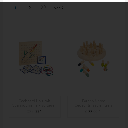
1
von
2
Geoboard Holz mit
Farben Memo
Spanngummis + Vorlagen
Gedächtnisspiel Kreis
€ 25,00 *
€ 22,00 *
ZUM PRODUKT
ZUM PRODUKT