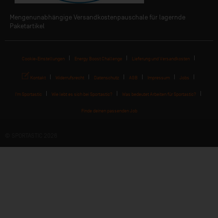
Mengenunabhängige Versandkostenpauschale für lagernde
Paketartikel
Cookie-Einstellungen
Energy Boost Challenge
Lieferung und Versandkosten
Kontakt
Widerrufsrecht
Datenschutz
AGB
Impressum
Jobs
I'm Sportastic
Wie lebt es sich bei Sportastic?
Was bedeutet Arbeiten für Sportastic?
Finde deinen passenden Job
© SPORTASTIC 2026