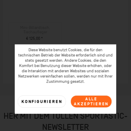
Mini-Billardtisch,
Tischaufleger
€ 125,00 *
ZUM PRODUKT
Diese Website benutzt Cookies, die für den
technischen Betrieb der Website erforderlich sind und
stets gesetzt werden. Andere Cookies, die den
Komfort bei Benutzung dieser Website erhöhen, oder
die Interaktion mit anderen Websites und sozialen
Netzwerken vereinfachen sollen, werden nur mit Ihrer
Zustimmung gesetzt.
ALLE
KONFIGURIEREN
AKZEPTIEREN
HER MIT DEM TOLLEN SPORTASTIC-
NEWSLETTER