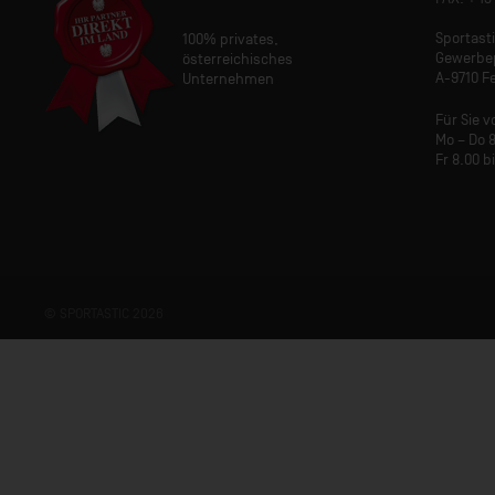
Sportas
100% privates,
Gewerbe
österreichisches
A-9710 Fe
Unternehmen
Für Sie v
Mo – Do 8
Fr 8.00 b
© SPORTASTIC 2026