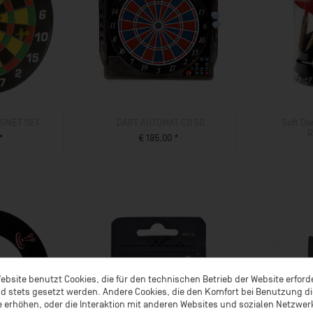
GNET SET
DART AUTOMAT CB 50
Soft Da
R
*
€ 185,00 *
UKT
ZUM PRODUKT
ebsite benutzt Cookies, die für den technischen Betrieb der Website erford
d stets gesetzt werden. Andere Cookies, die den Komfort bei Benutzung d
 erhöhen, oder die Interaktion mit anderen Websites und sozialen Netzwe