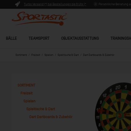
Turbo Versand (*) bei Bestellungen bis 9 Uhr (*
Persönliche Beratung ab
Lagerware)
BÄLLE
TEAMSPORT
OBJEKTAUSSTATTUNG
TRAININGSH
Sortiment
Freizeit
Spielen
Spieltische & Dart
Dart Dartboards & Zubehör
SORTIMENT
Freizeit
Spielen
Spieltische & Dart
Dart Dartboards & Zubehör