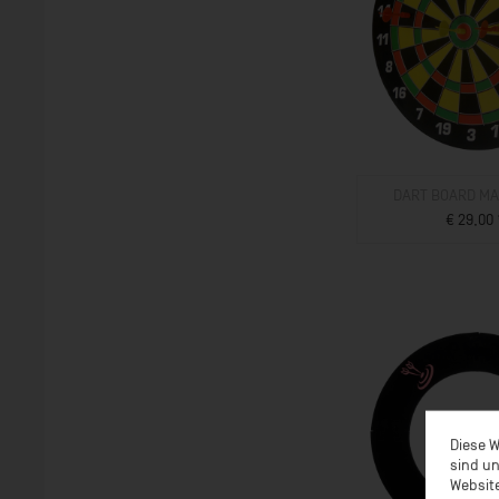
DART BOARD MA
€ 29,00 
ZUM PROD
Diese W
sind un
Website