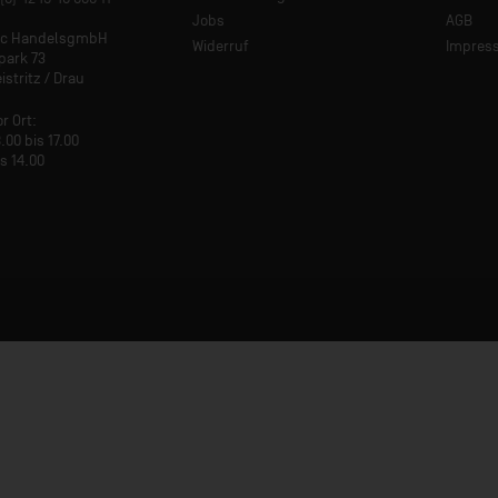
Jobs
AGB
tic HandelsgmbH
Widerruf
Impres
park 73
istritz / Drau
or Ort:
.00 bis 17.00
is 14.00