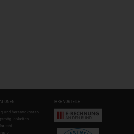
ATIONEN
IHRE VORTEILE
ng und Versandkosten
gsmöglichkeiten
fsrecht
chutz