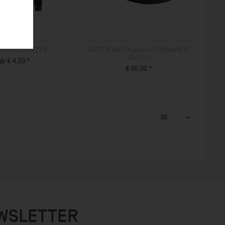
 ERSATZSPITZEN
DART BOARD Karella TOURNAMENT
BullOut
ab € 4,50 *
€ 65,00 *
ZUM PRODUKT
ZUM PRODUKT
EWSLETTER