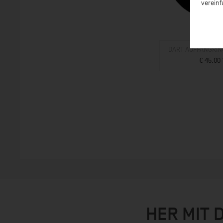
vereinf
DART AUFFANGRIN
€ 45,00 
ZUM PROD
HER MIT 