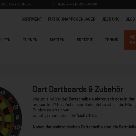
 8:00 Uhr Früh (Mo-Fr)
Hotline +43 (0) 4245 40 000
SORTIMENT
FÜR SCHNÄPPCHENJÄGER
ÜBER UNS
BLOG
WE
ILFEN
TURNEN
MATTEN
FREIZEIT
TENNIS
KA
Dart Dartboards & Zubehör
Warum sind bei der
Dartscheibe elektronisch oder in de
angeordnet? Das Ziel dieser Reihenfolge ist es, die Häu
Punkte zu erreichen,
benötigt man daher
Treffsicherheit.
Neben der
elektronischen Dartscheibe
sind die
Dartpfeil