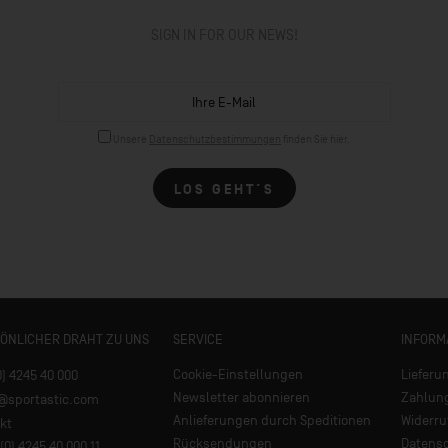
SIGN IN FOR OUR NEWS!
Unsere
Datenschutzbestimmungen
finden Sie hier.
LOS GEHT´S
SÖNLICHER DRAHT ZU UNS
SERVICE
INFORM
Cookie-Einstellungen
Lieferu
0) 4245 40 000
Newsletter abonnieren
Zahlun
e@sportastic.com
Anlieferungen durch Speditionen
Widerru
kt
Rücksendungen
Datens
(0) 4245 40 000 11