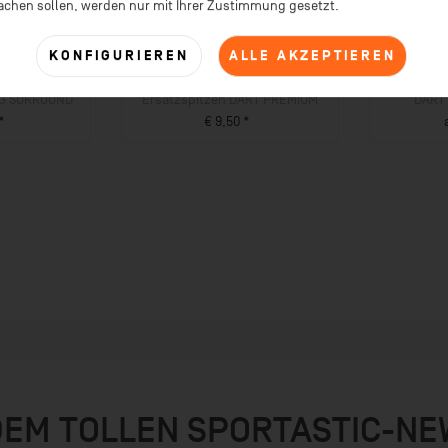
achen sollen, werden nur mit Ihrer Zustimmung gesetzt.
KONFIGURIEREN
ALLE AKZEPTIEREN
G SURROUND
Ersatzspitzen DART PREMIUM
DART
*
€ 9,50 *
UKT
ZUM PRODUKT
DEM TOLLEN SPORTASTIC-N