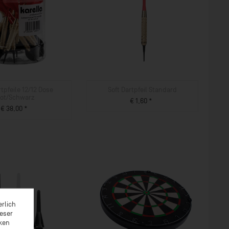
rtpfeile 12/12 Dose
Soft Dartpfeil Standard
ot/Schwarz
€ 1,60 *
€ 38,00 *
ZUM PRODUKT
ZUM PRODUKT
erlich
ieser
rken