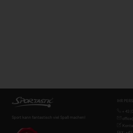
IHR PER
+ 43 (
Sport kann fantastisch viel Spaß machen!
offic
Konta
FAX: +43 