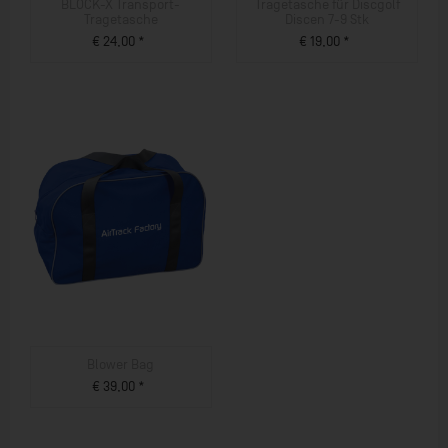
BLOCK-X Transport-
Tragetasche für Discgolf
Tragetasche
Discen 7-9 Stk
€ 24,00 *
€ 19,00 *
ZUM PRODUKT
ZUM PRODUKT
Blower Bag
€ 39,00 *
ZUM PRODUKT