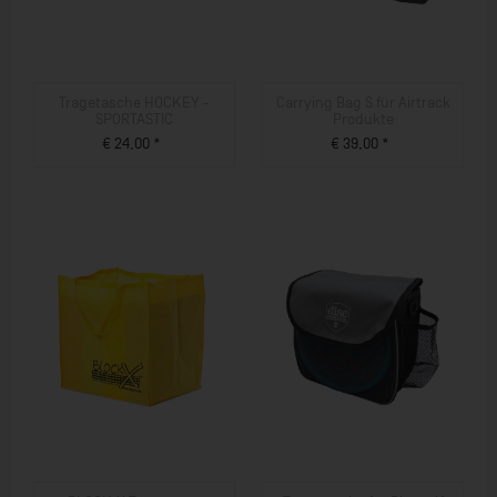
Tragetasche HOCKEY -
Carrying Bag S für Airtrack
SPORTASTIC
Produkte
€ 24,00 *
€ 39,00 *
ZUM PRODUKT
ZUM PRODUKT