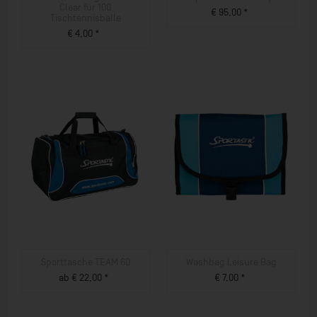
Clear für 100
€ 95,00 *
Tischtennisbälle
ZUM PRODUKT
€ 4,00 *
ZUM PRODUKT
Sporttasche TEAM 60
Washbag Leisure Bag
ab € 22,00 *
€ 7,00 *
ZUM PRODUKT
ZUM PRODUKT