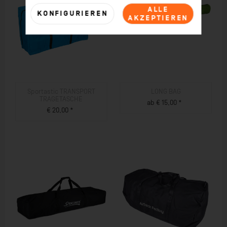
ALLE
KONFIGURIEREN
AKZEPTIEREN
Sportastic TRANSPORT
LONG BAG
TRAGETASCHE
ab € 15,00 *
€ 20,00 *
ZUM PRODUKT
ZUM PRODUKT