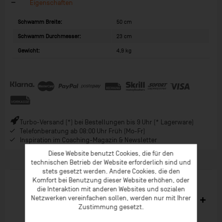
Eigenschaften
Schwamm Breite:
50 cm
Schwamm Durchmesser:
23 cm
Gewicht:
4,9 kg
Turbo-Versand (*) bei Bestellungen bis 9 Uhr (* Lagerware)
Telefonberatung ab 08:00 Uhr Früh (Mo-Fr)
Inspiration im Coaching-Magazin & Newsletter
Diese Website benutzt Cookies, die für den
technischen Betrieb der Website erforderlich sind und
stets gesetzt werden. Andere Cookies, die den
Komfort bei Benutzung dieser Website erhöhen, oder
die Interaktion mit anderen Websites und sozialen
Netzwerken vereinfachen sollen, werden nur mit Ihrer
Ähnliche Artikel
Zustimmung gesetzt.