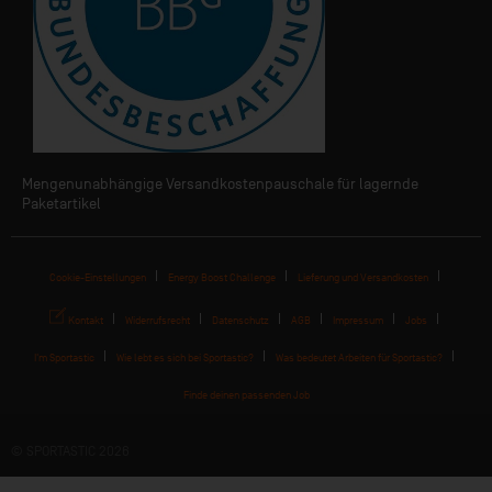
Mengenunabhängige Versandkostenpauschale für lagernde
Paketartikel
Cookie-Einstellungen
Energy Boost Challenge
Lieferung und Versandkosten
Kontakt
Widerrufsrecht
Datenschutz
AGB
Impressum
Jobs
I'm Sportastic
Wie lebt es sich bei Sportastic?
Was bedeutet Arbeiten für Sportastic?
Finde deinen passenden Job
© SPORTASTIC 2026