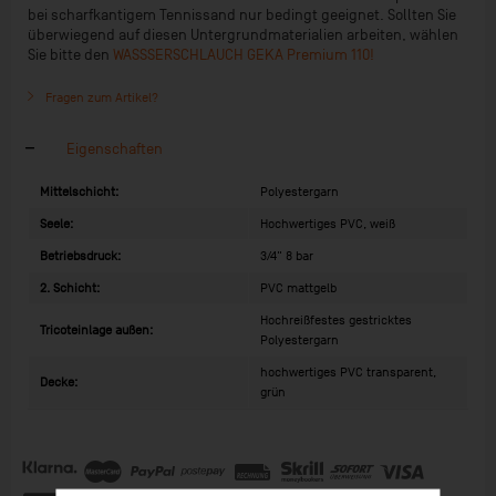
bei scharfkantigem Tennissand nur bedingt geeignet. Sollten Sie
überwiegend auf diesen Untergrundmaterialien arbeiten, wählen
Sie bitte den
WASSSERSCHLAUCH GEKA Premium 110!
Fragen zum Artikel?
Eigenschaften
Mittelschicht:
Polyestergarn
Seele:
Hochwertiges PVC, weiß
Betriebsdruck:
3/4" 8 bar
2. Schicht:
PVC mattgelb
Hochreißfestes gestricktes
Tricoteinlage außen:
Polyestergarn
hochwertiges PVC transparent,
Decke:
grün