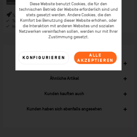
Diese Website benutzt Cookies, die für den
technischen Betrieb der Website erforderlich sind und
stets gesetzt werden. Andere Cookies, die den
Turbo-Versand (*) bei Bestellungen bis 9 Uhr (* Lagerware)
Komfort bei Benutzung dieser Website erhöhen, oder
Telefonberatung ab 08:00 Uhr Früh (Mo-Fr)
die Interaktion mit anderen Websites und sozialen
Inspiration im Coaching-Magazin & Newsletter
Netzwerken vereinfachen sollen, werden nur mit Ihrer
Zustimmung gesetzt.
ALLE
KONFIGURIEREN
AKZEPTIEREN
Zubehör
1
Ähnliche Artikel
Kunden kauften auch
Kunden haben sich ebenfalls angesehen