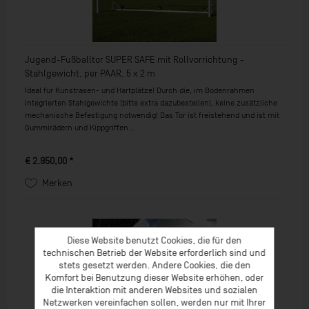
Jugend-Fußballtor SUPER SAFE mit Rollvorrichtung -
Stahlgewicht, per PAAR, 5 x 2 m
Ideal für Kunstrasen- und Hartplätze! Durch die, im Bodenrahmen
integrierten Stahlgewichte (bitte extra dazubestellen), keine zusätzliche
mechanische Befestigung notwendig! Das Tor ist freistehend und ist mit
Gummirädern und Kippgriffen...
€ 2.950,00 *
Merken
Diese Website benutzt Cookies, die für den
technischen Betrieb der Website erforderlich sind und
stets gesetzt werden. Andere Cookies, die den
Komfort bei Benutzung dieser Website erhöhen, oder
die Interaktion mit anderen Websites und sozialen
Netzwerken vereinfachen sollen, werden nur mit Ihrer