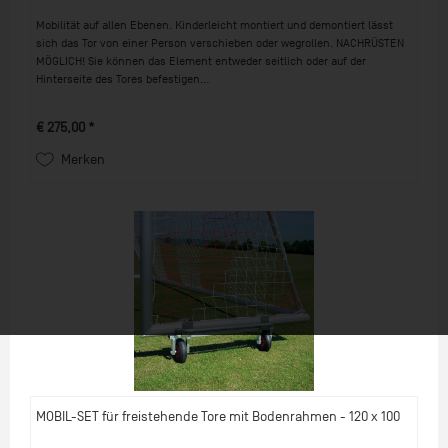
Mobilität auf allen Ebenen. Kinderleicht montiert und demontiert lässt
sich das Tor von einer Person verschieben oder wegrollen. NACHRÜSTEN
MÖGLICH! Sie können das Element entweder seitlich oder auf der
Hinterseite des Tores befestigen...
€ 275,00 *
Merken
MOBIL-SET für freistehende Tore mit Bodenrahmen - 120 x 100