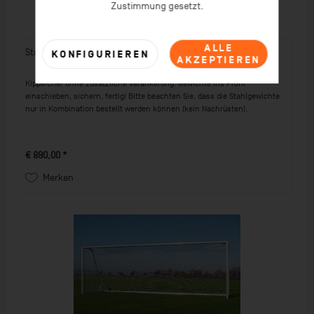
Zustimmung gesetzt.
ALLE
Stahlgewichte Jugend-Tor mit Rollvorrichtung, 8 Stück
KONFIGURIEREN
AKZEPTIEREN
Kippsicher ohne zusätzliche Verankerung. Gewichte ins Profil
einschieben, sichern, fertig! Bitte beachten Sie, dass die Stahlgewichte
nur in Kombination bestellt werden können (kein Nachrüsten).
€ 890,00 *
Merken