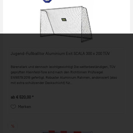
Jugend-Fußballtor Aluminium Exit SCALA 300 x 200 TÜV
Bärenstark und dennoch leichtgewichtig! Die wetterbeständigen, TÜV
geprüften Kleinfeld-Tore sind nach den Richtlinien Prüfsiegel
EN16579:2016 gefertigt. Robuster Aluminium Rahmen, andonisiert (also
mit extra schützender Deckschicht) für...
ab € 520,00 *
Merken