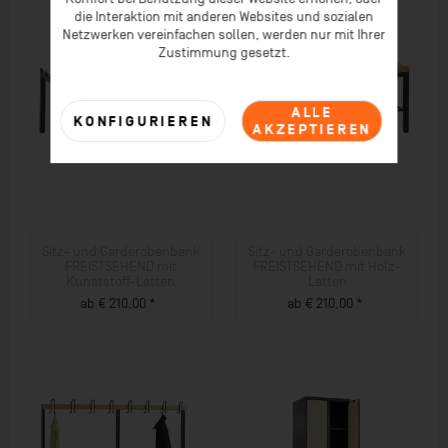
die Interaktion mit anderen Websites und sozialen
Netzwerken vereinfachen sollen, werden nur mit Ihrer
Zustimmung gesetzt.
ALLE
KONFIGURIEREN
AKZEPTIEREN
Sitz- und Garderobenbank
Sitz- und Garderobenbank
FREISTSEHEND mit
FREISTSEHEND mit Holz-
Kunststoff-Latten
Latten
ab € 210,00 *
ab € 210,00 *
ZUM PRODUKT
ZUM PRODUKT