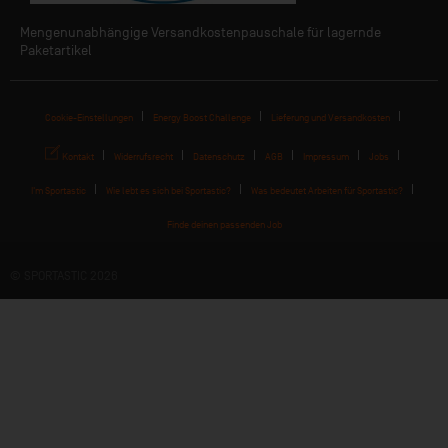
Mengenunabhängige Versandkostenpauschale für lagernde
Paketartikel
Cookie-Einstellungen
Energy Boost Challenge
Lieferung und Versandkosten
Kontakt
Widerrufsrecht
Datenschutz
AGB
Impressum
Jobs
I'm Sportastic
Wie lebt es sich bei Sportastic?
Was bedeutet Arbeiten für Sportastic?
Finde deinen passenden Job
© SPORTASTIC 2026