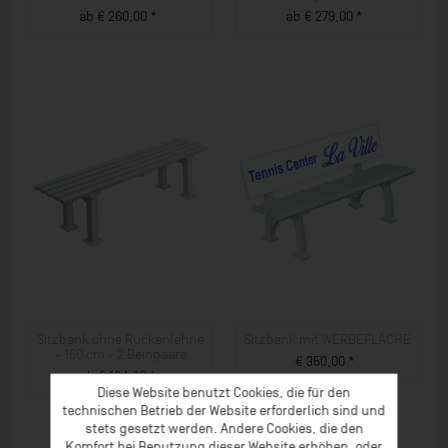
ab € 260,00 *
ab € 279,00 *
ZUM PRODUKT
ZUM PRODUKT
Sitzbank ohne Rückenlehne
Sitzbank mit WERBEFLÄCHE
- 150 cm - 2 Beinpaare
€ 350,00 *
ab € 134,00 *
ZUM PRODUKT
Diese Website benutzt Cookies, die für den
ZUM PRODUKT
technischen Betrieb der Website erforderlich sind und
stets gesetzt werden. Andere Cookies, die den
Komfort bei Benutzung dieser Website erhöhen, oder