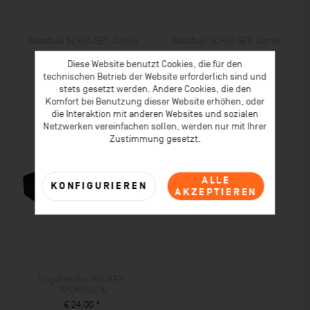
Baseball SCHULSET, Junior
Baseball SCHULSET, Senior
€ 609,00 *
€ 585,00 *
€ 681,00 *
€ 644,00 *
Diese Website benutzt Cookies, die für den
ZUM PRODUKT
ZUM PRODUKT
technischen Betrieb der Website erforderlich sind und
stets gesetzt werden. Andere Cookies, die den
Komfort bei Benutzung dieser Website erhöhen, oder
die Interaktion mit anderen Websites und sozialen
Netzwerken vereinfachen sollen, werden nur mit Ihrer
Zustimmung gesetzt.
ALLE
KONFIGURIEREN
AKZEPTIEREN
Tragetasche HOCKEY -
SPORTASTIC
€ 24,00 *