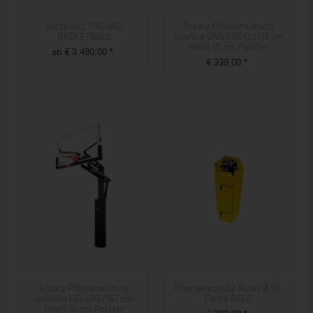
Bolzplatz TOR UND
Ersatz Pfostenschutz
BASKETBALL
Goarilla UNIVERSAL/137 cm
Hoch 10 cm Polster
ab € 3.490,00 *
€ 339,00 *
ZUM PRODUKT
ZUM PRODUKT
Ersatz Pfostenschutz
Pfostenschutz Rund Ø 90,
Goarilla DELUXE/157 cm
Farbe GELB
Hoch 10 cm Polster