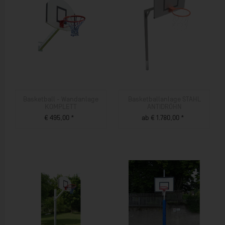
Basketball - Wandanlage
Basketballanlage STAHL
KOMPLETT
ANTIDRÖHN
€ 495,00 *
ab € 1.780,00 *
ZUM PRODUKT
ZUM PRODUKT