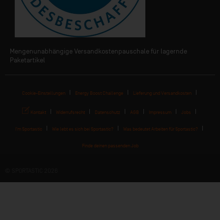
Mengenunabhängige Versandkostenpauschale für lagernde
Paketartikel
Cookie-Einstellungen
Energy Boost Challenge
Lieferung und Versandkosten
Kontakt
Widerrufsrecht
Datenschutz
AGB
Impressum
Jobs
I'm Sportastic
Wie lebt es sich bei Sportastic?
Was bedeutet Arbeiten für Sportastic?
Finde deinen passenden Job
© SPORTASTIC 2026