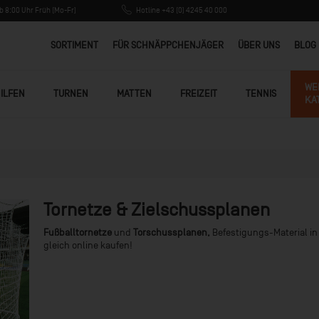
 8:00 Uhr Früh (Mo-Fr)
Hotline +43 (0) 4245 40 000
SORTIMENT
FÜR SCHNÄPPCHENJÄGER
ÜBER UNS
BLOG
WE
ILFEN
TURNEN
MATTEN
FREIZEIT
TENNIS
KA
Tornetze & Zielschussplanen
Fußballtornetze
und
Torschussplanen,
Befestigungs-Material in
gleich online kaufen!