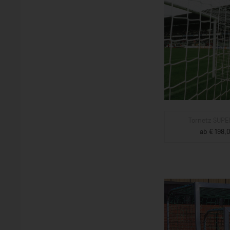
Tornetz SUP
ab € 198,0
ZUM PROD