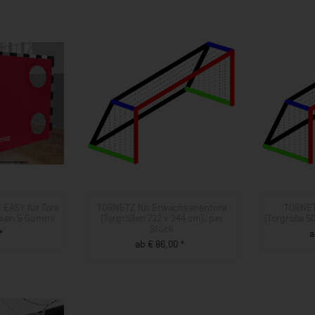
 EASY für Tore
TORNETZ für Erwachsenentore
TORNET
 Ösen & Gummi
(Torgrößen 732 x 244 cm), per
(Torgröße 5
Stück
*
a
ab € 86,00 *
UKT
ZUM PRODUKT