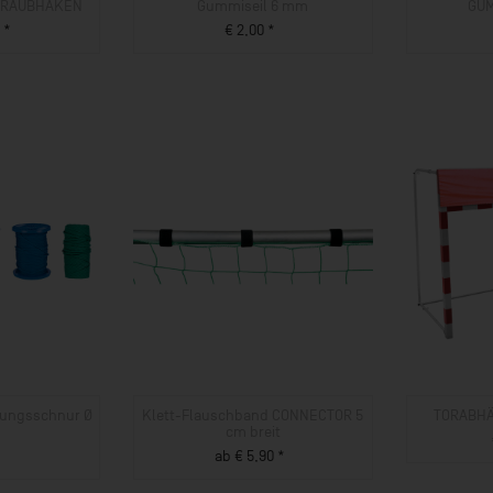
HRAUBHAKEN
Gummiseil 6 mm
GUM
 *
€ 2,00 *
UKT
ZUM PRODUKT
igungsschnur Ø
Klett-Flauschband CONNECTOR 5
TORABHÄ
cm breit
*
ab € 5,90 *
UKT
ZUM PRODUKT