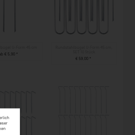
bügel U-Form 45 cm
Rundstahlbügel U-Form 45 cm,
SET 10 Stück
ab € 5,90 *
€ 59,00 *
ZUM PRODUKT
ZUM PRODUKT
erlich
ieser
rken