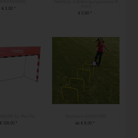
MISPANNRING
Netzflick- & Befestigungsschnur Ø
3 mm
€ 3,00 *
€ 0,60 *
ZUM PRODUKT
ZUM PRODUKT
NGUNG für Mini-Tor
Steckbare RASENTORE
€ 139,00 *
ab € 8,00 *
ZUM PRODUKT
ZUM PRODUKT