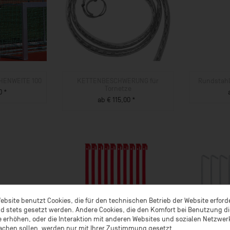
CHENWEITE 100
KETTENBESCHWERUNG für
Rundstahl
Tornetze
0 *
ab € 115,00 *
UKT
ZUM PRODUKT
ebsite benutzt Cookies, die für den technischen Betrieb der Website erford
d stets gesetzt werden. Andere Cookies, die den Komfort bei Benutzung d
 erhöhen, oder die Interaktion mit anderen Websites und sozialen Netzwe
achen sollen, werden nur mit Ihrer Zustimmung gesetzt.