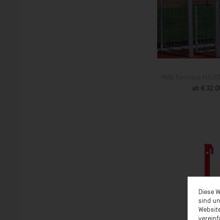
MINI Tornetze MAS
ab € 32,0
ZUM PROD
Diese W
sind un
Website
vereinf