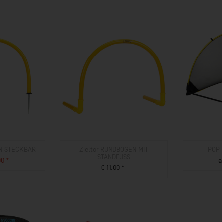
EN STECKBAR
Zieltor RUNDBOGEN MIT
POP 
STANDFUSS
90 *
a
€ 11,00 *
UKT
ZUM PRODUKT