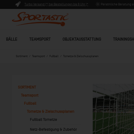
Turbo Versand (*) bei Bestellungen bis 9 Uhr (*
Persönliche Beratung ab
Lagerware)
BÄLLE
TEAMSPORT
OBJEKTAUSSTATTUNG
TRAININGSH
Sortiment
Teamsport
Fußball
Tornetze & Zielschussplanen
SORTIMENT
Teamsport
Fußball
Tornetze & Zielschussplanen
Fußball Tornetze
Netz-Befestigung & Zubehör