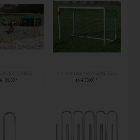
 SOCCER TORNETZ
MINI Tornetze MASCHENWEITE 45
€ 139,00 *
ab € 39,00 *
ZUM PRODUKT
ZUM PRODUKT