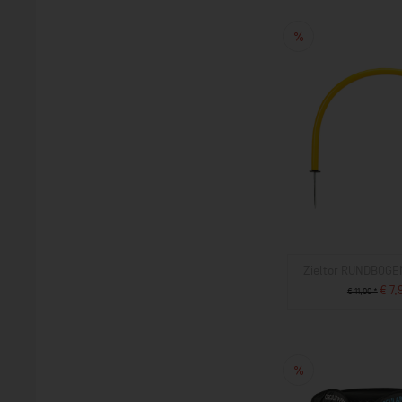
Zieltor RUNDBOG
€ 7,
€ 11,00 *
ZUM PROD