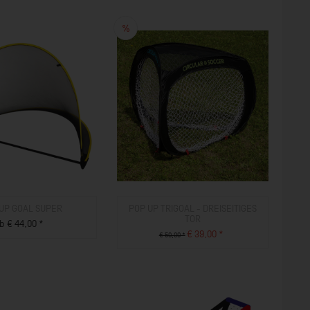
UP GOAL SUPER
POP UP TRIGOAL - DREISEITIGES
TOR
b € 44,00 *
€ 39,00 *
€ 50,00 *
ZUM PRODUKT
ZUM PRODUKT