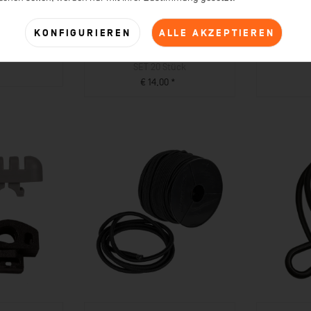
KONFIGURIEREN
ALLE AKZEPTIEREN
f 21 cm, Rot
Erdanker Kunststoff 21 cm, Rot
Erdnagel S
SET 20 Stück
*
€ 14,00 *
UKT
ZUM PRODUKT