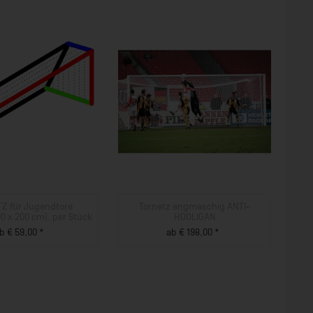
Z für Jugendtore
Tornetz engmaschig ANTI-
00 x 200 cm), per Stück
HOOLIGAN
b € 59,00 *
ab € 198,00 *
ZUM PRODUKT
ZUM PRODUKT