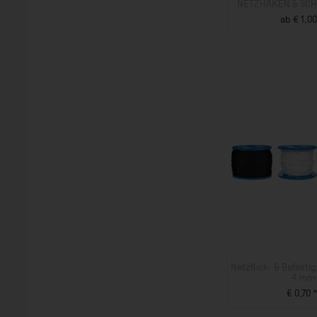
NETZHAKEN & SC
ab € 1,00
ZUM PROD
Netzflick- & Befest
4 mm
€ 0,70 
ZUM PROD