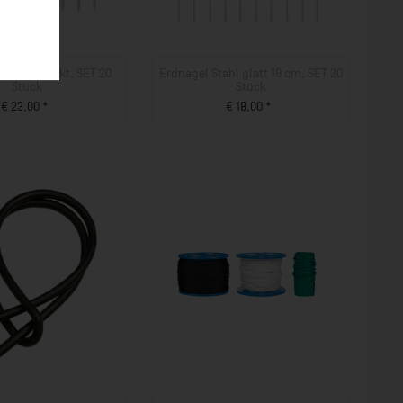
tahl verzinkt, SET 20
Erdnagel Stahl glatt 19 cm, SET 20
Stück
Stück
€ 23,00 *
€ 18,00 *
ZUM PRODUKT
ZUM PRODUKT