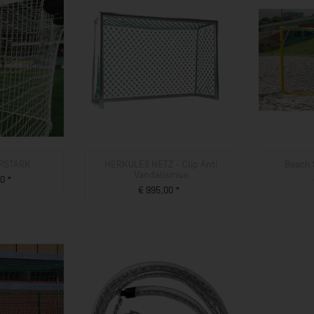
ERSTARK
HERKULES NETZ - Clip Anti
Beach
Vandalismus
0 *
€ 995,00 *
UKT
ZUM PRODUKT