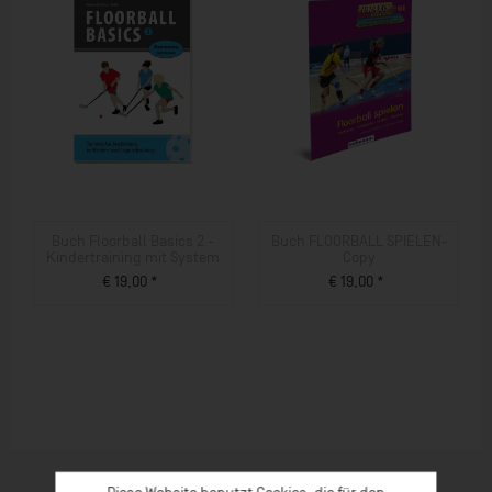
Buch Floorball Basics 2 -
Buch FLOORBALL SPIELEN-
Kindertraining mit System
Copy
€ 19,00 *
€ 19,00 *
ZUM PRODUKT
ZUM PRODUKT