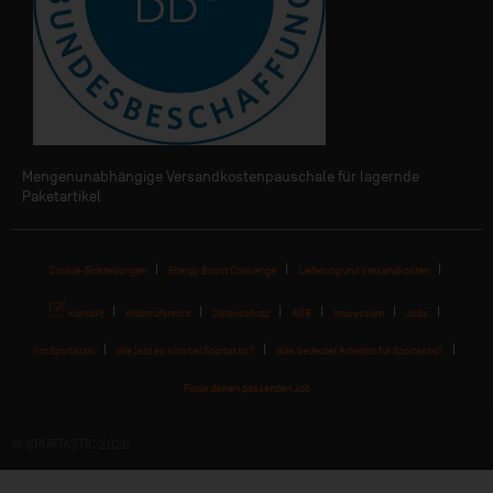
Mengenunabhängige Versandkostenpauschale für lagernde
Paketartikel
Cookie-Einstellungen
Energy Boost Challenge
Lieferung und Versandkosten
Kontakt
Widerrufsrecht
Datenschutz
AGB
Impressum
Jobs
I'm Sportastic
Wie lebt es sich bei Sportastic?
Was bedeutet Arbeiten für Sportastic?
Finde deinen passenden Job
© SPORTASTIC 2026