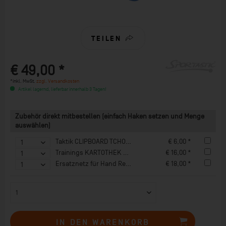
TEILEN
€ 49,00 *
*inkl. MwSt.
zzgl. Versandkosten
Artikel lagernd, lieferbar innerhalb 3 Tagen!
Zubehör direkt mitbestellen (einfach Haken setzen und Menge
auswählen)
Taktik CLIPBOARD TCHOUKBALL - AVL
€ 6,00 *
Trainings KARTOTHEK REBOUNDER
€ 16,00 *
Ersatznetz für Hand Rebounder 61x61 cm
€ 18,00 *
IN DEN
WARENKORB