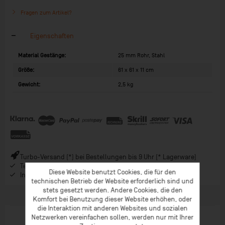
Fragen zum Artikel?
Eigenschaften
Material Gestänge:
25 mm Rohr, Stahl
Größe:
61 x 61 x 11 cm
Gewicht:
2,5 kg
Turbo-Versand (*) bei Bestellungen bis 9 Uhr (* Lagerware)
Telefonberatung ab 08:00 Uhr Früh (Mo-Fr)
Diese Website benutzt Cookies, die für den
Inspiration im Coaching-Magazin & Newsletter
technischen Betrieb der Website erforderlich sind und
stets gesetzt werden. Andere Cookies, die den
Komfort bei Benutzung dieser Website erhöhen, oder
die Interaktion mit anderen Websites und sozialen
Netzwerken vereinfachen sollen, werden nur mit Ihrer