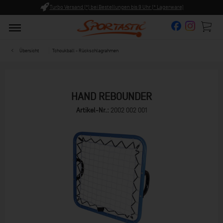
(*) bei Bestellungen bis 9 Uhr (* Lagerware)
Persönliche Bera
Übersicht
Tchoukball - Rückschlagrahmen
HAND REBOUNDER
Artikel-Nr.:
2002 002 001