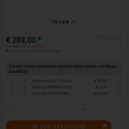
TEILEN
€ 289,00 *
*inkl. MwSt.
zzgl. Versandkosten
Artikel lagernd, lieferbar innerhalb 3 Tagen!
Zubehör direkt mitbestellen (einfach Haken setzen und Menge
auswählen)
Ersatznetz für Tchoukballrahmen FITB
€ 59,00 *
Taktik CLIPBOARD TCHOUKBALL - AVL
€ 6,00 *
Trainings KARTOTHEK REBOUNDER
€ 16,00 *
IN DEN
WARENKORB