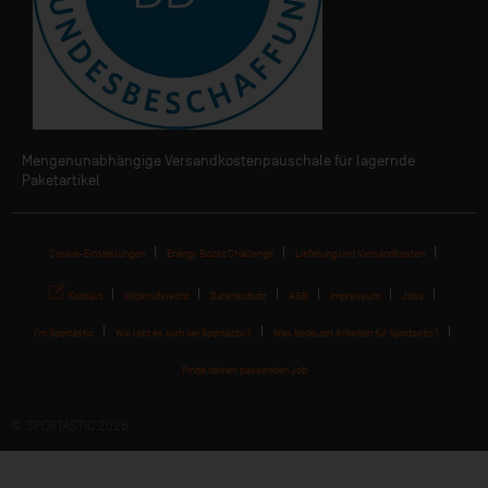
Mengenunabhängige Versandkostenpauschale für lagernde
Paketartikel
Cookie-Einstellungen
Energy Boost Challenge
Lieferung und Versandkosten
Kontakt
Widerrufsrecht
Datenschutz
AGB
Impressum
Jobs
I'm Sportastic
Wie lebt es sich bei Sportastic?
Was bedeutet Arbeiten für Sportastic?
Finde deinen passenden Job
© SPORTASTIC 2026