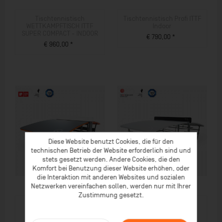
Tischtennistisch
Tischtennistisch Profi ITTF
WETTKAMPFTISCH ITTF
Indoor
SUPER COMPACT - INDOOR
€ 790,00 *
€ 960,00 *
ZUM PRODUKT
ZUM PRODUKT
Diese Website benutzt Cookies, die für den
technischen Betrieb der Website erforderlich sind und
stets gesetzt werden. Andere Cookies, die den
Komfort bei Benutzung dieser Website erhöhen, oder
die Interaktion mit anderen Websites und sozialen
Netzwerken vereinfachen sollen, werden nur mit Ihrer
Zustimmung gesetzt.
Teqball Teq SMART
Teqball Teq LITE
€ 3.149,00 *
€ 1.550,00 *