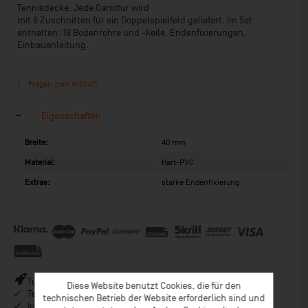
Tennisdecke. Jede Garnitur wird
mit 6 Zuschnitten für ein Doppelspielfeld geliefert. Im Set
enthalten: 18 Bodenrohre und -keile, Endenfixierungen,
Einbauanleitung.
Fragen zum Artikel?
Eigenschaften
Breite:
40 mm
Material:
Hart-PVC
Extras:
starke Endenfixierung
Turbo-Versand (*) bei Bestellungen bis 9 Uhr (* Lagerware)
Diese Website benutzt Cookies, die für den
Telefonberatung ab 08:00 Uhr Früh (Mo-Fr)
technischen Betrieb der Website erforderlich sind und
Inspiration im Coaching-Magazin & Newsletter