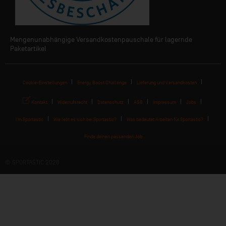
Mengenunabhängige Versandkostenpauschale für lagernde
Paketartikel
Cookie-Einstellungen
Energy Boost Challenge
Lieferung und Versandkosten
Kontakt
Widerrufsrecht
Datenschutz
AGB
Impressum
Jobs
I'm Sportastic
Wie lebt es sich bei Sportastic?
Was bedeutet Arbeiten für Sportastic?
Finde deinen passenden Job
© SPORTASTIC 2026