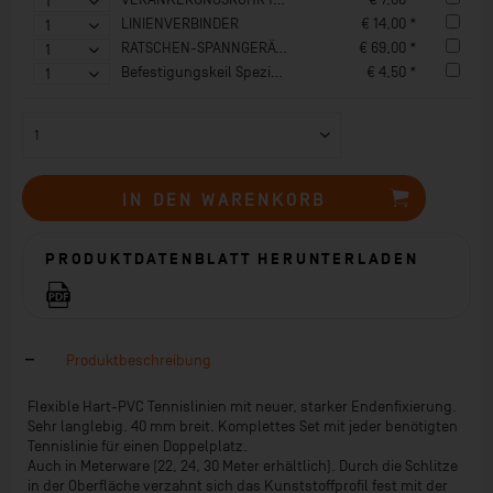
LINIENVERBINDER
€ 14,00 *
RATSCHEN-SPANNGERÄT SPORTASTIC, Linienspannvorrichtung
€ 69,00 *
Befestigungskeil Speziala
€ 4,50 *
IN DEN
WARENKORB
PRODUKTDATENBLATT HERUNTERLADEN
Produktbeschreibung
Flexible Hart-PVC Tennislinien mit neuer, starker Endenfixierung.
Sehr langlebig. 40 mm breit. Komplettes Set mit jeder benötigten
Tennislinie für einen Doppelplatz.
Auch in Meterware (22, 24, 30 Meter erhältlich). Durch die Schlitze
in der Oberfläche verzahnt sich das Kunststoffprofil fest mit der