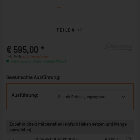
TEILEN
€ 595,00 *
*inkl. MwSt.
zzgl. Versandkosten
Artikel lagernd, lieferbar innerhalb 3 Tagen!
Gewünschte Ausführung:
Ausführung:
Zubehör direkt mitbestellen (einfach Haken setzen und Menge
auswählen)
VERANKERUNGSROHR für Tennislinien
€ 7,00 *