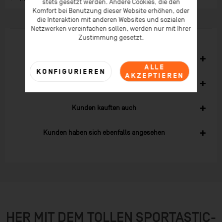
stets gesetzt werden. Andere Cookies, die den
Komfort bei Benutzung dieser Website erhöhen, oder
die Interaktion mit anderen Websites und sozialen
Netzwerken vereinfachen sollen, werden nur mit Ihrer
Zustimmung gesetzt.
Zubehör
3
ALLE
KONFIGURIEREN
AKZEPTIEREN
Ähnliche Artikel
Kunden kauften auch
Kunden haben sich ebenfalls angesehen
HER MIT DEM TOLLEN SPORTASTIC-