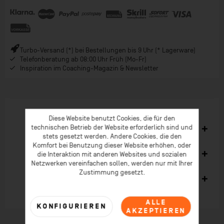
Turbo-Versand (*) bei Bestellungen bis 9 Uhr (* Lagerware)
Telefonberatung ab 08:00 Uhr Früh (Mo-Fr)
Inspiration im Coaching-Magazin & Newsletter
Diese Website benutzt Cookies, die für den
technischen Betrieb der Website erforderlich sind und
Ähnliche Artikel
stets gesetzt werden. Andere Cookies, die den
Komfort bei Benutzung dieser Website erhöhen, oder
Kunden kauften auch
die Interaktion mit anderen Websites und sozialen
Netzwerken vereinfachen sollen, werden nur mit Ihrer
Zustimmung gesetzt.
Kunden haben sich ebenfalls angesehen
ALLE
KONFIGURIEREN
AKZEPTIEREN