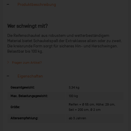
Produktbeschreibung
Wer schwingt mit?
Die Reifenschaukel aus robustem und wetterbeständigem
Material bietet Schaukelspaß der Extraklasse allein oder zu zweit.
Die kreisrunde Form sorgt für sicheres Hin- und Herschwingen.
Belastbar bis 100 kg.
Fragen zum Artikel?
Eigenschaften
Gesamtgewicht:
3,34 kg
Max. Belastungsgewicht:
100 kg
Reifen = Ø 55 cm, Höhe: 29 cm,
Größe:
Seil = 200 cm, Ø 2 cm
Altersempfehlung:
ab 3 Jahren