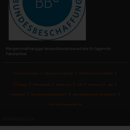
Mengenunabhängige Versandkostenpauschale für lagernde
Paketartikel
Cookie-Einstellungen
Energy Boost Challenge
Lieferung und Versandkosten
Kontakt
Widerrufsrecht
Datenschutz
AGB
Impressum
Jobs
I'm Sportastic
Wie lebt es sich bei Sportastic?
Was bedeutet Arbeiten für Sportastic?
Finde deinen passenden Job
© SPORTASTIC 2026