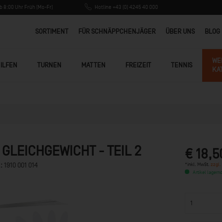
 8:00 Uhr Früh (Mo-Fr)
Hotline +43 (0) 4245 40 000
SORTIMENT
FÜR SCHNÄPPCHENJÄGER
ÜBER UNS
BLOG
WE
ILFEN
TURNEN
MATTEN
FREIZEIT
TENNIS
KA
 GLEICHGEWICHT - TEIL 2
€ 18,5
*inkl. MwSt.
zzgl.
.:
1910 001 014
Artikel lagernd