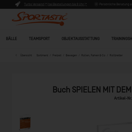
Turbo Versand (*) bei Bestellungen bis 9 Uhr (*
Persönliche Beratung ab
Lagerware)
BÄLLE
TEAMSPORT
OBJEKTAUSSTATTUNG
TRAININGSH
Übersicht
Sortiment
Freizeit
Bewegen
Rollen, Fahren & Co
Rollbretter
Buch SPIELEN MIT DEM
Artikel-Nr