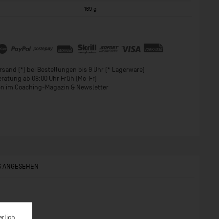
169 g
sand (*) bei Bestellungen bis 9 Uhr (* Lagerware)
eratung ab 08:00 Uhr Früh (Mo-Fr)
ion im Coaching-Magazin & Newsletter
S ANGESEHEN
erlich