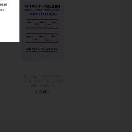
ieser
rken
Trainings KARTOTHEK
KOORDINATIONSLEITER
Schrittfolgen
€ 16,00 *
ZUM PRODUKT