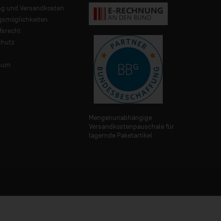
ng und Versandkosten
gsmöglichkeiten
fsrecht
chutz
sum
Mengenunabhängige
Versandkostenpauschale für
lagernde Paketartikel