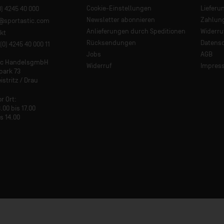
Cookie-Einstellungen
Lieferu
0) 4245 40 000
Newsletter abonnieren
Zahlun
e@sportastic.com
Anlieferungen durch Speditionen
Widerru
kt
Rücksendungen
Datens
(0) 4245 40 000 11
Jobs
AGB
tic HandelsgmbH
Widerruf
Impres
park 73
istritz / Drau
or Ort:
.00 bis 17.00
is 14.00