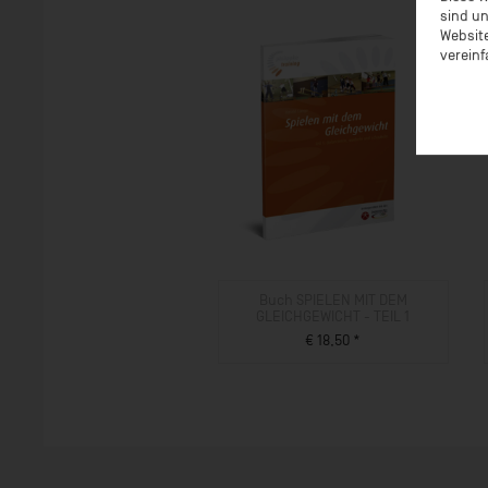
sind un
Website
vereinf
Buch SPIELEN MIT DEM
GLEICHGEWICHT - TEIL 1
€ 18,50 *
ZUM PRODUKT