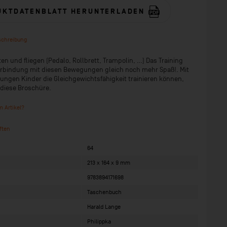
UKTDATENBLATT HERUNTERLADEN
schreibung
ten und fliegen (Pedalo, Rollbrett, Trampolin, ...) Das Training
erbindung mit diesen Bewegungen gleich noch mehr Spaß!. Mit
ngen Kinder die Gleichgewichtsfähigkeit trainieren können,
 diese Broschüre.
 Artikel?
ften
64
213 x 164 x 9 mm
9783894171698
Taschenbuch
Harald Lange
Philippka