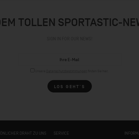
DEM TOLLEN SPORTASTIC-N
SIGN IN FOR OUR NEWS!
Unsere
Datenschutzbestimmungen
finden Sie hier.
LOS GEHT´S
SÖNLICHER DRAHT ZU UNS
SERVICE
INFORM