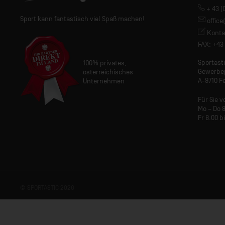
+ 43 (
Sport kann fantastisch viel Spaß machen!
offic
Konta
FAX: +43 
Sportas
100% privates,
Gewerbe
österreichisches
A-9710 Fe
Unternehmen
Für Sie v
Mo – Do 8
Fr 8.00 b
© SPORTASTIC 2026