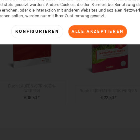
d stets gesetzt werden. Andere Cookies, die den Komfort bei Benutzung d
 erhöhen, oder die Interaktion mit anderen Websites und sozialen Netzwe
achen sollen, werden nur mit Ihrer Zustimmung gesetzt.
KONFIGURIEREN
ALLE AKZEPTIEREN
Buch LAUFEN-SPRINGEN-
WERFEN
Buch LEICHTATHLETIK WERFEN
€ 18,50 *
€ 22,50 *
ZUM PRODUKT
ZUM PRODUKT