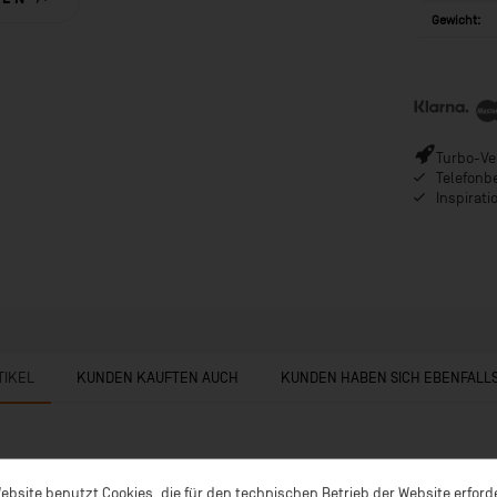
Gewicht:
Turbo-Ver
Telefonb
Inspirat
TIKEL
KUNDEN KAUFTEN AUCH
KUNDEN HABEN SICH EBENFALL
ebsite benutzt Cookies, die für den technischen Betrieb der Website erford