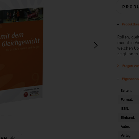
PROD
Produktbe
Rollen, glei
macht in V
welchen Übu
zeigt Ihnen
Fragen zum
Eigenscha
Seiten:
Format:
ISBN:
Einband:
Autor:
Verlag:
LEN