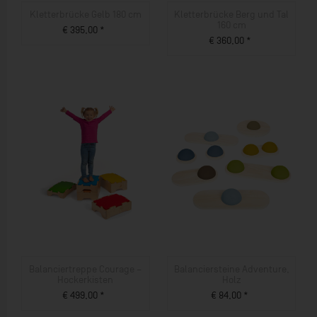
Kletterbrücke Gelb 180 cm
Kletterbrücke Berg und Tal
160 cm
€ 395,00 *
€ 360,00 *
ZUM PRODUKT
ZUM PRODUKT
Balanciertreppe Courage –
Balanciersteine Adventure,
Hockerkisten
Holz
€ 499,00 *
€ 84,00 *
ZUM PRODUKT
ZUM PRODUKT