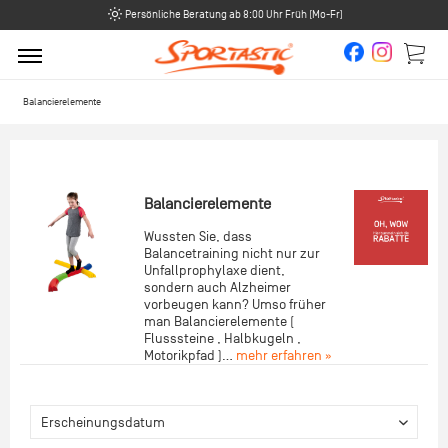
Persönliche Beratung ab 8:00 Uhr Früh (Mo-Fr)
Balancierelemente
Balancierelemente
Wussten Sie, dass
Balancetraining nicht nur zur
Unfallprophylaxe dient,
sondern auch Alzheimer
vorbeugen kann? Umso früher
man Balancierelemente (
Flusssteine , Halbkugeln ,
Motorikpfad )...
mehr erfahren »