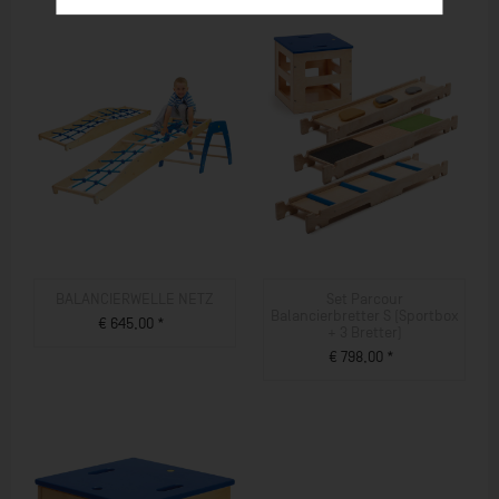
BALANCIERWELLE NETZ
Set Parcour
Balancierbretter S (Sportbox
€ 645,00 *
+ 3 Bretter)
ZUM PRODUKT
€ 798,00 *
ZUM PRODUKT