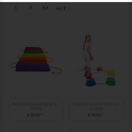
1
von
2
Balancierstrecke Walking -
Balancierstrecke Walking -
Blöcke
Buckets
€ 69,00 *
€ 59,00 *
ZUM PRODUKT
ZUM PRODUKT