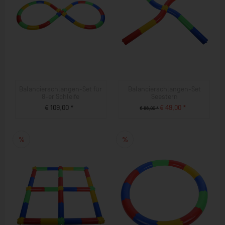
Balancierschlangen-Set für
Balancierschlangen-Set
8-er Schleife
Seestern
€ 109,00 *
€ 49,00 *
€ 66,00 *
ZUM PRODUKT
ZUM PRODUKT