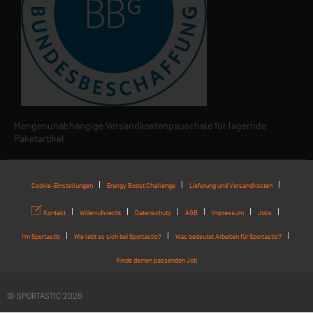
Mengenunabhängige Versandkostenpauschale für lagernde
Paketartikel
Cookie-Einstellungen
Energy Boost Challenge
Lieferung und Versandkosten
Kontakt
Widerrufsrecht
Datenschutz
AGB
Impressum
Jobs
I'm Sportastic
Wie lebt es sich bei Sportastic?
Was bedeutet Arbeiten für Sportastic?
Finde deinen passenden Job
© SPORTASTIC 2026