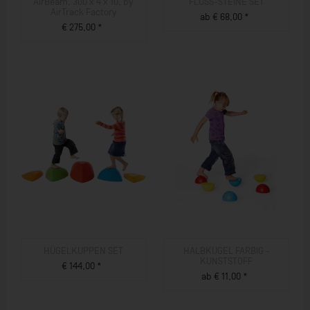
AirBeam, 300 x 4 x 10, by
FLUSS-STEINE SET
AirTrack Factory
ab € 68,00 *
€ 275,00 *
ZUM PRODUKT
ZUM PRODUKT
HÜGELKUPPEN SET
HALBKUGEL FARBIG -
KUNSTSTOFF
€ 144,00 *
ab € 11,00 *
ZUM PRODUKT
ZUM PRODUKT