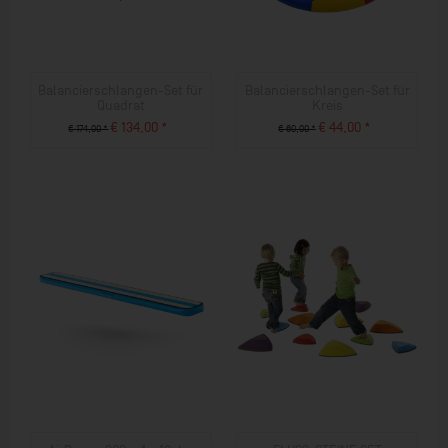
Balancierschlangen-Set für
Balancierschlangen-Set für
Quadrat
Kreis
€ 134,00 *
€ 44,00 *
€ 174,00 *
€ 60,00 *
ZUM PRODUKT
ZUM PRODUKT