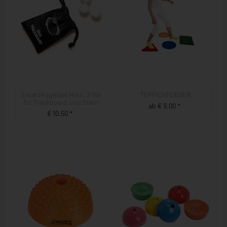
Ersatzkugelset Holz, 3 Stk
TEPPICHFLIESEN
für Trackboard und Stern
ab € 9,00 *
€ 10,50 *
ZUM PRODUKT
ZUM PRODUKT