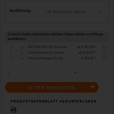
Ausführung:
Zubehör direkt mitbestellen (einfach Haken setzen und Menge
auswählen)
MATTENTROLLEY RedLine
ab € 720,00 *
TrackConnect für Aitrack Bahnen
ab € 84,00 *
Transportwagen für Airtrack-Produkte, Trolley 100 x 70 x 40 bzw. 100
€ 459,00 *
IN DEN
WARENKORB
PRODUKTDATENBLATT HERUNTERLADEN