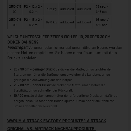
2150 015
P2 − 12 x 2 x
78 sec. /
79,2 kg
inkludiert
inkludiert
001
0,2 m
345 sec.
2150 016
P2 − 15 x 2 x
96 sec. /
99,0 kg
inkludiert
inkludiert
001
0,2 m
430 sec.
WELCHE UNTERSCHIEDE ZEIGEN SICH BEI 10, 20 ODER 30 CM
DICKEN BAHNEN?
Faustregel:
Vereinen oder Turner auf einer höheren Ebene werden
dickere Matten empfohlen. Sie haben mehr Raum, um mit dem
Druck zu spielen.
20 / 30 cm - geringer Druck:
Je dicker die Matte, umso leichter der
Start, umso höher die Sprünge, umso weicher die Landung, umso
geringer die Auswirkung auf den Körper.
20 / 30 cm - hoher Druck:
Je dicker die Matte, umso höher die
Stabilität, umso schneller der Rückprall.
10 / 20 cm:
Je dicker, umso höher der erforderliche Druck, um dafür zu
sorgen, dass Sie nicht den Boden spüren. Umso höher die Stabilität,
umso schneller der Rückprall.
WARUM AIRTRACK FACTORY PRODUKTE?
AIRTRACK
ORIGINAL VS. AIRTRACK NACHBAUPRODUKTE: