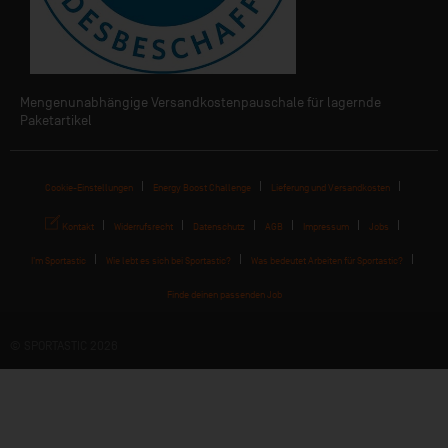
Mengenunabhängige Versandkostenpauschale für lagernde
Paketartikel
Cookie-Einstellungen
Energy Boost Challenge
Lieferung und Versandkosten
Kontakt
Widerrufsrecht
Datenschutz
AGB
Impressum
Jobs
I'm Sportastic
Wie lebt es sich bei Sportastic?
Was bedeutet Arbeiten für Sportastic?
Finde deinen passenden Job
© SPORTASTIC 2026