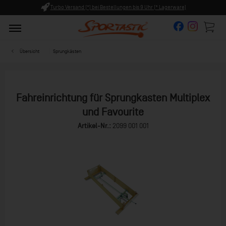
and (*) bei Bestellungen bis 9 Uhr (* Lagerware)
Persönliche 
Übersicht
Sprungkästen
Fahreinrichtung für Sprungkasten Multiplex
und Favourite
Artikel-Nr.:
2099 001 001