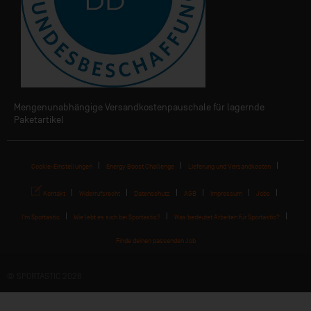
Mengenunabhängige Versandkostenpauschale für lagernde
Paketartikel
Cookie-Einstellungen
Energy Boost Challenge
Lieferung und Versandkosten
Kontakt
Widerrufsrecht
Datenschutz
AGB
Impressum
Jobs
I'm Sportastic
Wie lebt es sich bei Sportastic?
Was bedeutet Arbeiten für Sportastic?
Finde deinen passenden Job
© SPORTASTIC 2026